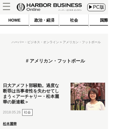
▶PC版
HOME
政治・経済
社会
国際
ハーバー・ビジネス・オンライン
アメリカン・フットボール
アメリカン・フットボール
日大アメフト部騒動。過度な
断罪は当事者性を失わせてし
まう＜アーチャリー・松本麗
華の新連載＞
社会
2018.05.26
松本麗華