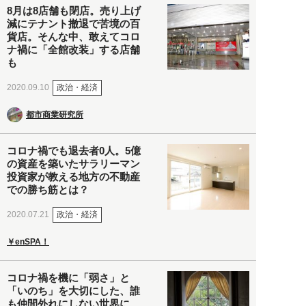
8月は8店舗も閉店。売り上げ
減にテナント撤退で苦境の百
貨店。そんな中、敢えてコロ
ナ禍に「全館改装」する店舗
も
政治・経済
2020.09.10
都市商業研究所
コロナ禍でも退去者0人。5億
の資産を築いたサラリーマン
投資家が教える地方の不動産
での勝ち筋とは？
政治・経済
2020.07.21
￥enSPA！
コロナ禍を機に「弱さ」と
「いのち」を大切にした、誰
も仲間外れにしない世界に