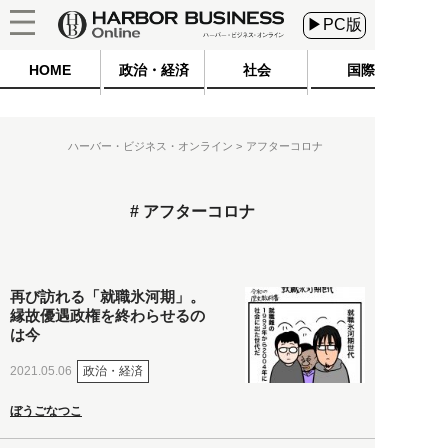
▶PC版
HOME
政治・経済
社会
国際
ハーバー・ビジネス・オンライン
アフターコロナ
アフターコロナ
再び訪れる「就職氷河期」。
縁故優遇政権を終わらせるの
は今
政治・経済
2021.05.06
ぼうごなつこ