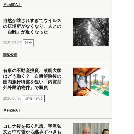
￥enSPA！
自然が壊されすぎてウイルス
の居場所がなくなり、人との
「距離」が近くなった
社会
2020.07.05
稲葉俊郎
有事の不動産投資、凄腕大家
はどう動く？ 自粛解除後の
国内旅行特需を狙い「内需型
郊外民泊物件」で勝負
政治・経済
2020.06.30
￥enSPA！
コロナ後を拓く思想。宇沢弘
文と中村哲から継承すべきも