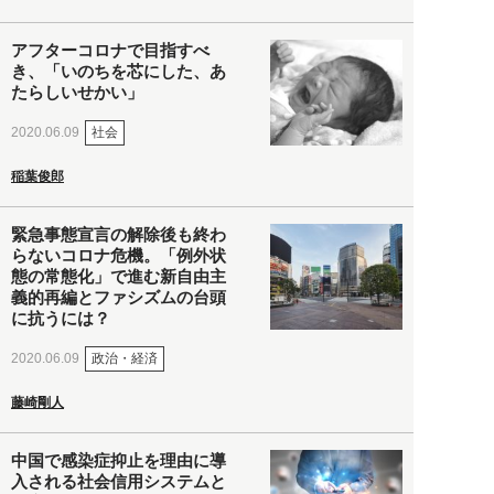
アフターコロナで目指すべ
き、「いのちを芯にした、あ
たらしいせかい」
社会
2020.06.09
稲葉俊郎
緊急事態宣言の解除後も終わ
らないコロナ危機。「例外状
態の常態化」で進む新自由主
義的再編とファシズムの台頭
に抗うには？
政治・経済
2020.06.09
藤崎剛人
中国で感染症抑止を理由に導
入される社会信用システムと