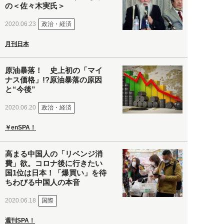
の＜佐々木実氏＞
政治・経済
2020.06.23
月刊日本
原油暴落！ 史上初の「マイ
ナス価格」!?原油暴落の原因
と“今後”
政治・経済
2020.06.20
￥enSPA！
高まる中国人の「リベンジ消
費」欲。コロナ後に行きたい
国1位は日本！「爆買い」を待
ちわびる中国人の本音
国際
2020.06.18
週刊SPA！