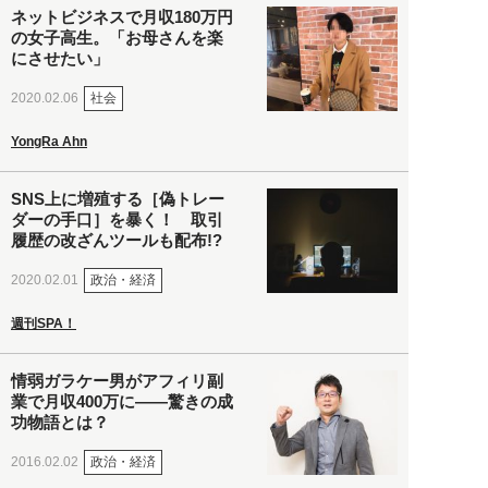
ネットビジネスで月収180万円
の女子高生。「お母さんを楽
にさせたい」
社会
2020.02.06
YongRa Ahn
SNS上に増殖する［偽トレー
ダーの手口］を暴く！ 取引
履歴の改ざんツールも配布!?
政治・経済
2020.02.01
週刊SPA！
情弱ガラケー男がアフィリ副
業で月収400万に――驚きの成
功物語とは？
政治・経済
2016.02.02