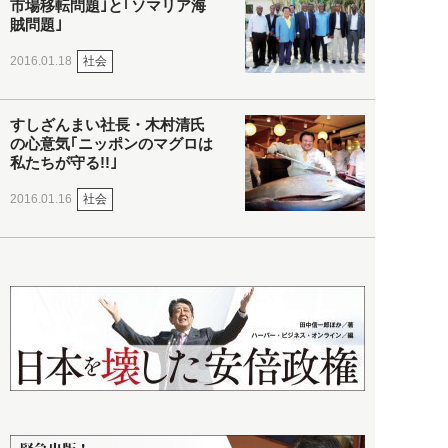
市場移転問題｣と｢ソマリア海
賊問題｣
社会
2016.01.18
すしざんまい社長・木村清氏
の心意気｢ニッポンのマグロは
私たちが守る!!｣
社会
2016.01.16