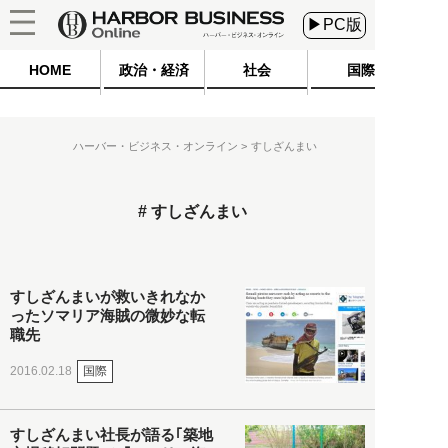
▶PC版
HOME
政治・経済
社会
国際
ハーバー・ビジネス・オンライン
すしざんまい
すしざんまい
すしざんまいが救いきれなか
ったソマリア海賊の微妙な転
職先
国際
2016.02.18
すしざんまい社長が語る｢築地