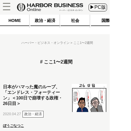
▶PC版
HOME
政治・経済
社会
国際
ハーバー・ビジネス・オンライン
ここ1〜2週間
ここ1〜2週間
日本がハマった魔のループ、
「エンドレス・フォーティー
ン」＜100日で崩壊する政権・
26日目＞
政治・経済
2020.04.27
ぼうごなつこ