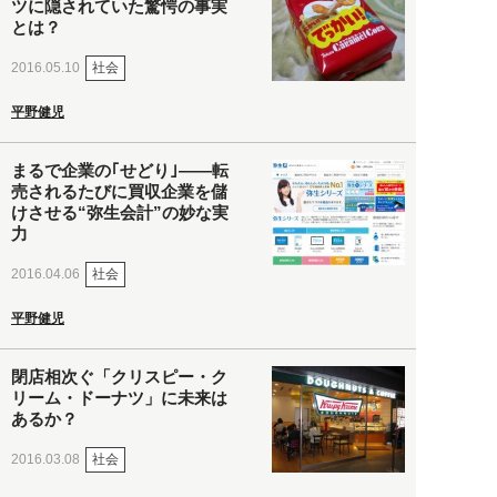
ツに隠されていた驚愕の事実
とは？
社会
2016.05.10
平野健児
まるで企業の｢せどり｣――転
売されるたびに買収企業を儲
けさせる“弥生会計”の妙な実
力
社会
2016.04.06
平野健児
閉店相次ぐ「クリスピー・ク
リーム・ドーナツ」に未来は
あるか？
社会
2016.03.08