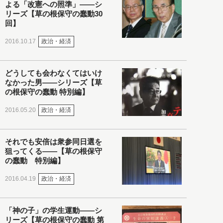
よる「改憲への照準」――シ
リーズ【草の根保守の蠢動30
回】
政治・経済
2016.10.17
どうしても会わなくてはいけ
なかった男――シリーズ【草
の根保守の蠢動 特別編】
政治・経済
2016.05.20
それでも安倍は衆参同日選を
狙ってくる――【草の根保守
の蠢動 特別編】
政治・経済
2016.04.19
「神の子」の学生運動――シ
リーズ【草の根保守の蠢動 第