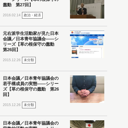
蠢動 第27回】
政治・経済
2016.02.14
元右派学生活動家が見た日本
会議／日本青年協議会――シ
リーズ【草の根保守の蠢動
第26回】
未分類
2015.12.26
日本会議／日本青年協議会の
若手構成員の実態――シリー
ズ【草の根保守の蠢動 第26
回】
未分類
2015.12.26
日本会議／日本青年協議会の