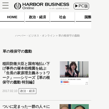
▶PC版
HOME
政治・経済
社会
国際
ハーバー・ビジネス・オンライン
草の根保守の蠢動
草の根保守の蠢動
稲田防衛大臣と国有地払い下
げ事件の塚本幼稚園を結ぶ
「生長の家原理主義ネットワ
ーク」――シリーズ【草の根
保守の蠢動 特別編】
政治・経済
2017.02.10
ついに定まった一群の人々に