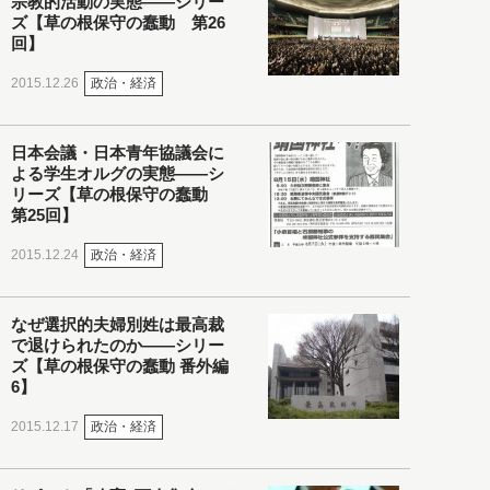
宗教的活動の実態――シリー
ズ【草の根保守の蠢動 第26
回】
政治・経済
2015.12.26
日本会議・日本青年協議会に
よる学生オルグの実態――シ
リーズ【草の根保守の蠢動
第25回】
政治・経済
2015.12.24
なぜ選択的夫婦別姓は最高裁
で退けられたのか――シリー
ズ【草の根保守の蠢動 番外編
6】
政治・経済
2015.12.17