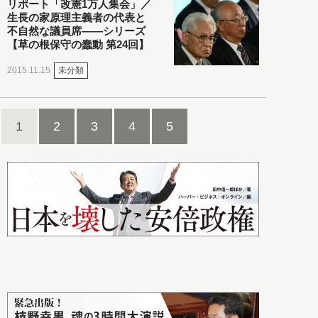
リポート「改憲1万人集会」／
生長の家原理主義者の代表と
不自然な議員席――シリーズ
【草の根保守の蠢動 第24回】
未分類
2015.11.15
1
2
3
4
5