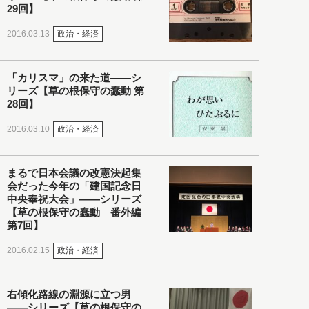
29回】
政治・経済
2016.03.13
「カリスマ」の来た道――シ
リーズ【草の根保守の蠢動 第
28回】
政治・経済
2016.03.10
まるで日本会議の改憲決起集
会だった今年の「建国記念日
中央奉祝大会」――シリーズ
【草の根保守の蠢動 番外編
第7回】
政治・経済
2016.02.15
右傾化路線の淵源に立つ男
――シリーズ【草の根保守の