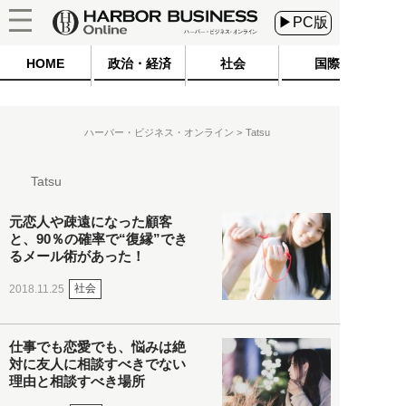
▶PC版
HOME
政治・経済
社会
国際
ハーバー・ビジネス・オンライン
Tatsu
Tatsu
元恋人や疎遠になった顧客
と、90％の確率で“復縁”でき
るメール術があった！
社会
2018.11.25
仕事でも恋愛でも、悩みは絶
対に友人に相談すべきでない
理由と相談すべき場所