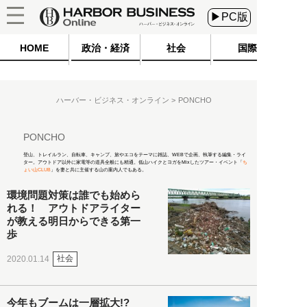
▶PC版
HOME
政治・経済
社会
国際
ハーバー・ビジネス・オンライン
PONCHO
PONCHO
登山、トレイルラン、自転車、キャンプ、旅やエコをテーマに雑誌、WEBで企画、執筆する編集・ライ
ター。アウトドア以外に家電等の道具全般にも精通。低山ハイクとヨガをMixしたツアー・イベント「
ち
ょい山CLUB
」を妻と共に主催する山の案内人でもある。
環境問題対策は誰でも始めら
れる！ アウトドアライター
が教える明日からできる第一
歩
社会
2020.01.14
今年もブームは一層拡大!?