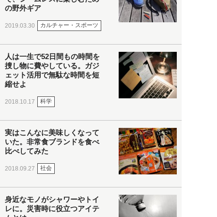
の野外ギア
カルチャー・スポーツ
2019.03.30
人は一生で52日間もの時間を
捜し物に費やしている。ガジ
ェット活用で無駄な時間を短
縮せよ
科学
2018.10.17
実はこんなに美味しくなって
いた。非常食ブランドを食べ
比べしてみた
社会
2018.09.27
身近なモノがシャワーやトイ
レに。災害時に役立つアイテ