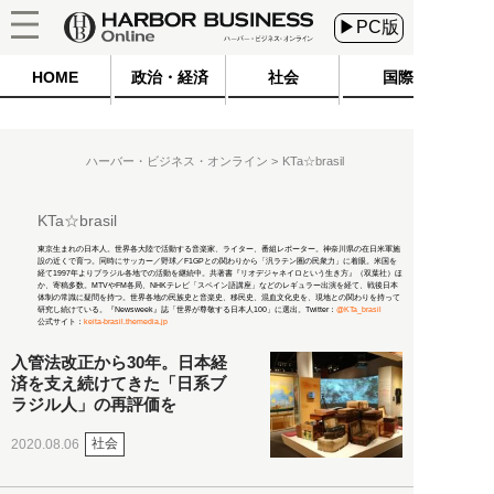
▶PC版
HOME
政治・経済
社会
国際
ハーバー・ビジネス・オンライン
KTa☆brasil
KTa☆brasil
東京生まれの日本人。世界各大陸で活動する音楽家、ライター、番組レポーター。神奈川県の在日米軍施
設の近くで育つ。同時にサッカー／野球／F1GPとの関わりから「汎ラテン圏の民衆力」に着眼。米国を
経て1997年よりブラジル各地での活動を継続中。共著書『リオデジャネイロという生き方』（双葉社）ほ
か、寄稿多数。MTVやFM各局、NHKテレビ「スペイン語講座」などのレギュラー出演を経て、戦後日本
体制の常識に疑問を持つ。世界各地の民族史と音楽史、移民史、混血文化史を、現地との関わりを持って
研究し続けている。『Newsweek』誌「世界が尊敬する日本人100」に選出。Twitter：
@KTa_brasil
公式サイト：
keita-brasil.themedia.jp
入管法改正から30年。日本経
済を支え続けてきた「日系ブ
ラジル人」の再評価を
社会
2020.08.06