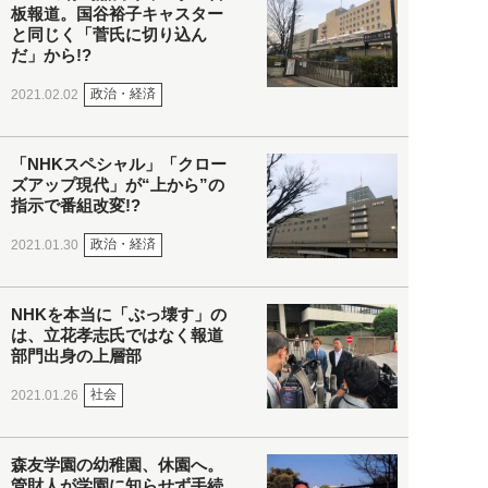
板報道。国谷裕子キャスター
と同じく「菅氏に切り込ん
だ」から!?
政治・経済
2021.02.02
「NHKスペシャル」「クロー
ズアップ現代」が“上から”の
指示で番組改変!?
政治・経済
2021.01.30
NHKを本当に「ぶっ壊す」の
は、立花孝志氏ではなく報道
部門出身の上層部
社会
2021.01.26
森友学園の幼稚園、休園へ。
管財人が学園に知らせず手続