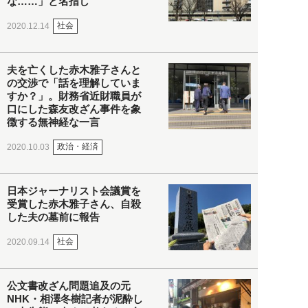
な……」と名指し
社会
2020.12.14
夫を亡くした赤木雅子さんと
の交渉で「話を理解していま
すか？」。財務省近財職員が
口にした森友改ざん事件を象
徴する無神経な一言
政治・経済
2020.10.03
日本ジャーナリスト会議賞を
受賞した赤木雅子さん、自殺
した夫の墓前に報告
社会
2020.09.14
公文書改ざん問題追及の元
NHK・相澤冬樹記者が泥酔し