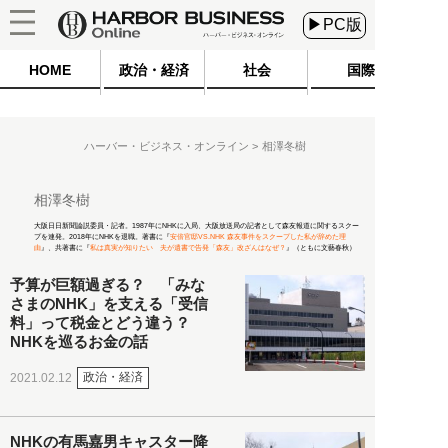
▶PC版
HOME
政治・経済
社会
国際
ハーバー・ビジネス・オンライン
相澤冬樹
相澤冬樹
大阪日日新聞論説委員・記者。1987年にNHKに入局、大阪放送局の記者として森友報道に関するスクー
プを連発。2018年にNHKを退職。著書に『
安倍官邸VS.NHK 森友事件をスクープした私が辞めた理
由
』、共著書に『
私は真実が知りたい 夫が遺書で告発「森友」改ざんはなぜ？
』（ともに文藝春秋）
予算が巨額過ぎる？ 「みな
さまのNHK」を支える「受信
料」って税金とどう違う？
NHKを巡るお金の話
政治・経済
2021.02.12
NHKの有馬嘉男キャスター降