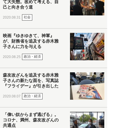
て大失態。改めて考える、自
己と向き合う道
社会
2020.08.31
映画『ゆきゆきて、神軍』
が、財務省を追及する赤木雅
子さんに力を与える
政治・経済
2020.08.25
森友改ざんを追及する赤木雅
子さんの新たな面を、写真誌
『フライデー』が引き出した
政治・経済
2020.08.07
「偉い奴からまず逃げる」。
コロナ、満州、森友改ざんの
共通点