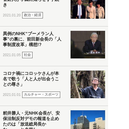
き
政治・経済
2021.01.20
異例のNHK“ブーメラン人
事”の裏に、前田新会長の「人
事制度改革」構想!?
社会
2021.01.05
コロナ禍にコロッケさんが本
名で歌う「人と人が出会うこ
との尊さ」
カルチャー・スポーツ
2021.01.01
籾井勝人・元NHK会長が、安
保法制反対デモの報道を止め
たのは「放送総局長か