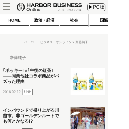
▶PC版
HOME
政治・経済
社会
国際
ハーバー・ビジネス・オンライン
齋藤純子
齋藤純子
｢ポッキー｣×｢午後の紅茶｣
――同業他社コラボ商品がバ
ズった理由
社会
2016.02.12
インバウンドで盛り上がる川
越市。非ゴールデンルートで
も何とかなる!?