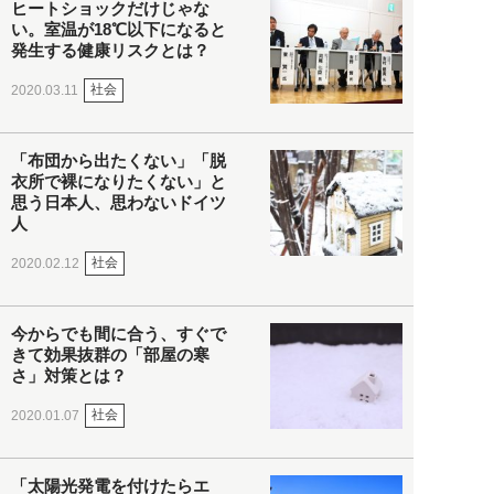
ヒートショックだけじゃな
い。室温が18℃以下になると
発生する健康リスクとは？
社会
2020.03.11
「布団から出たくない」「脱
衣所で裸になりたくない」と
思う日本人、思わないドイツ
人
社会
2020.02.12
今からでも間に合う、すぐで
きて効果抜群の「部屋の寒
さ」対策とは？
社会
2020.01.07
「太陽光発電を付けたらエ