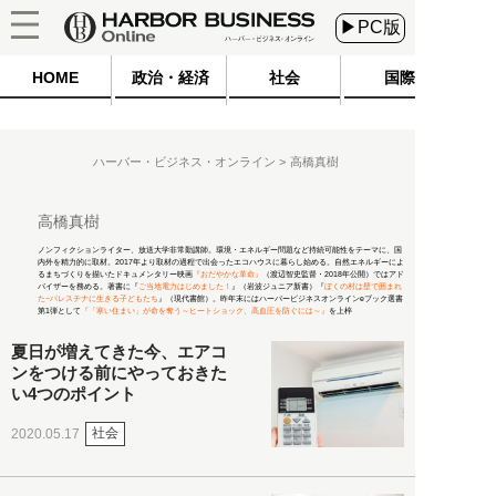
▶PC版
HOME
政治・経済
社会
国際
ハーバー・ビジネス・オンライン
高橋真樹
高橋真樹
ノンフィクションライター、放送大学非常勤講師。環境・エネルギー問題など持続可能性をテーマに、国
内外を精力的に取材。2017年より取材の過程で出会ったエコハウスに暮らし始める。自然エネルギーによ
るまちづくりを描いたドキュメンタリー映画
『おだやかな革命』
（渡辺智史監督・2018年公開）ではアド
バイザーを務める。著書に『
ご当地電力はじめました！
』（岩波ジュニア新書）『
ぼくの村は壁で囲まれ
た−パレスチナに生きる子どもたち
』（現代書館）。昨年末にはハーバービジネスオンラインeブック選書
第1弾として
『「寒い住まい」が命を奪う～ヒートショック、高血圧を防ぐには～』
を上梓
夏日が増えてきた今、エアコ
ンをつける前にやっておきた
い4つのポイント
社会
2020.05.17