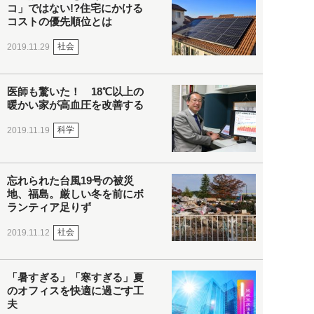
コ」ではない!?住宅にかける
コストの優先順位とは
社会
2019.11.29
医師も驚いた！ 18℃以上の
暖かい家が高血圧を改善する
科学
2019.11.19
忘れられた台風19号の被災
地、福島。厳しい冬を前にボ
ランティア足りず
社会
2019.11.12
「暑すぎる」「寒すぎる」夏
のオフィスを快適に過ごす工
夫