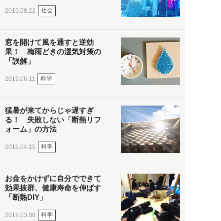
社会
2019.08.22
窓を開けて風を通すと逆効
果！ 梅雨どきの湿気対策の
「誤解」
科学
2019.06.11
猛暑が来てからじゃ遅すぎ
る！ 失敗しない「断熱リフ
ォーム」の方法
科学
2019.04.15
お金をかけずに自分でできて
効果抜群、健康寿命を伸ばす
「断熱DIY」
科学
2019.03.08