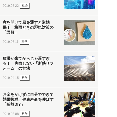
社会
2019.08.22
窓を開けて風を通すと逆効
果！ 梅雨どきの湿気対策の
「誤解」
科学
2019.06.11
猛暑が来てからじゃ遅すぎ
る！ 失敗しない「断熱リフ
ォーム」の方法
科学
2019.04.15
お金をかけずに自分でできて
効果抜群、健康寿命を伸ばす
「断熱DIY」
科学
2019.03.08