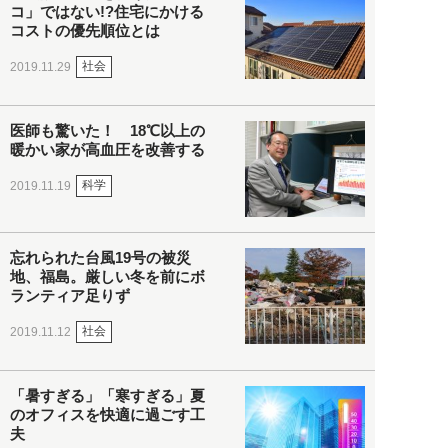
コ」ではない!?住宅にかける
コストの優先順位とは
社会
2019.11.29
医師も驚いた！ 18℃以上の
暖かい家が高血圧を改善する
科学
2019.11.19
忘れられた台風19号の被災
地、福島。厳しい冬を前にボ
ランティア足りず
社会
2019.11.12
「暑すぎる」「寒すぎる」夏
のオフィスを快適に過ごす工
夫