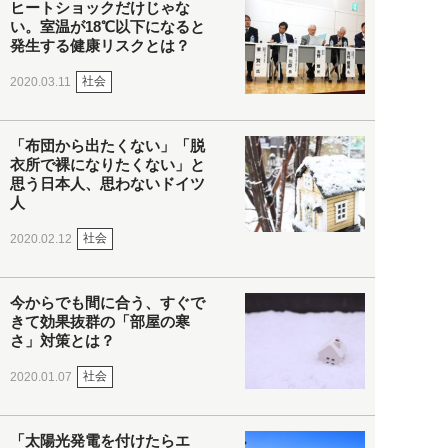
ヒートショックだけじゃな
い。室温が18℃以下になると
発生する健康リスクとは？
社会
2020.03.11
「布団から出たくない」「脱
衣所で裸になりたくない」と
思う日本人、思わないドイツ
人
社会
2020.02.12
今からでも間に合う、すぐで
きて効果抜群の「部屋の寒
さ」対策とは？
社会
2020.01.07
「太陽光発電を付けたらエ