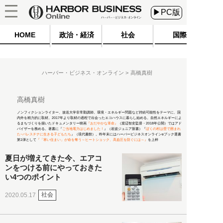
▶PC版
HOME
政治・経済
社会
国際
ハーバー・ビジネス・オンライン
高橋真樹
高橋真樹
ノンフィクションライター、放送大学非常勤講師。環境・エネルギー問題など持続可能性をテーマに、国
内外を精力的に取材。2017年より取材の過程で出会ったエコハウスに暮らし始める。自然エネルギーによ
るまちづくりを描いたドキュメンタリー映画
『おだやかな革命』
（渡辺智史監督・2018年公開）ではアド
バイザーを務める。著書に『
ご当地電力はじめました！
』（岩波ジュニア新書）『
ぼくの村は壁で囲まれ
た−パレスチナに生きる子どもたち
』（現代書館）。昨年末にはハーバービジネスオンラインeブック選書
第1弾として
『「寒い住まい」が命を奪う～ヒートショック、高血圧を防ぐには～』
を上梓
夏日が増えてきた今、エアコ
ンをつける前にやっておきた
い4つのポイント
社会
2020.05.17