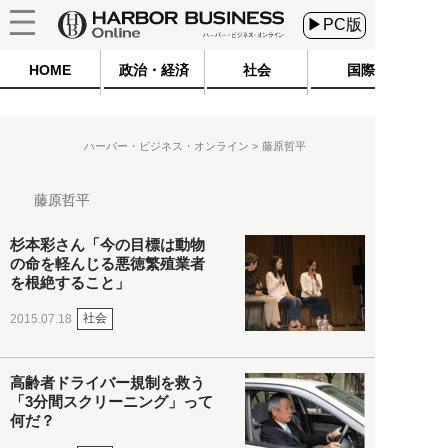
▶PC版
HOME
政治・経済
社会
国際
ハーバー・ビジネス・オンライン
藤原哲平
藤原哲平
杉本彩さん「今の目標は動物
の命を軽んじる悪徳繁殖業者
を根絶すること」
社会
2015.07.18
高齢者ドライバー規制を救う
「3分間スクリーニング」って
何だ？