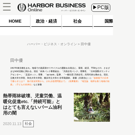
▶PC版
HOME
政治・経済
社会
国際
ハーバー・ビジネス・オンライン
田中優
田中優
1957年東京都生まれ。地域での脱原発やリサイクルの運動を出発点に、環境、経済、平和などの、さまざ
まなNGO活動に関わる。現在「未来バンク事業組合」「天然住宅バンク」理事長、「日本国際ボランティ
アセンター」 「足温ネット」理事、「ap bank」監事、「一般社団 天然住宅」共同代表を務める。現在、
立教大学大学院、和光大学大学院、横浜市立大学の 非常勤講師。 著書（共著含む）に
『放射能下の日本
で暮らすには？ 食の安全対策から、がれき処理問題まで』（筑摩書房）
『地宝論 地球を救う地域の知
恵』（子どもの未来社）
など多数
熱帯雨林破壊、児童労働、温
暖化促進etc.「持続可能」と
はとても言えないパーム油利
用の闇
社会
2020.11.13