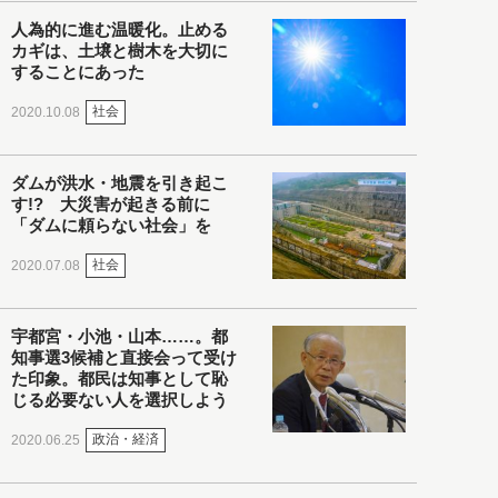
人為的に進む温暖化。止める
カギは、土壌と樹木を大切に
することにあった
社会
2020.10.08
ダムが洪水・地震を引き起こ
す!? 大災害が起きる前に
「ダムに頼らない社会」を
社会
2020.07.08
宇都宮・小池・山本……。都
知事選3候補と直接会って受け
た印象。都民は知事として恥
じる必要ない人を選択しよう
政治・経済
2020.06.25