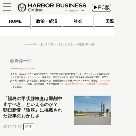
▶PC版
HOME
政治・経済
社会
国際
ハーバー・ビジネス・オンライン
牧野淳一郎
牧野淳一郎
Twitter ID:
@jun_makino
まきの じゅんいちろう●神戸大学教授、理化学研究所計算科学研究センターフラッグシップ2020プロジ
ェクト副プロジェクトリーダー・学術博士。国立天文台教授、東京工業大学教授等を経て現職。専門は、
計算天体物理学、計算惑星学、数値計算法、数値計算向け計算機アーキテクチャ等。著書は「
シミュレー
ション天文学
」（共編、日本評論社）等専門書の他「
原発事故と科学的方法
」「
被曝評価と科学的方法
」
（岩波書店）
「福島の甲状腺検査は即刻中
止すべき」といえるのか？
朝日新聞『論座』に掲載され
た記事のおかしさ
科学
2019.07.12