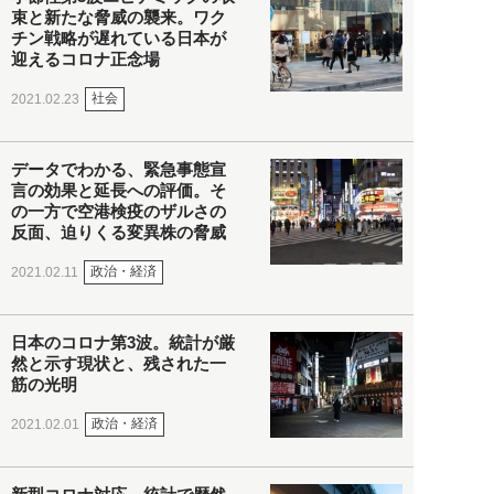
束と新たな脅威の襲来。ワク
チン戦略が遅れている日本が
迎えるコロナ正念場
社会
2021.02.23
データでわかる、緊急事態宣
言の効果と延長への評価。そ
の一方で空港検疫のザルさの
反面、迫りくる変異株の脅威
政治・経済
2021.02.11
日本のコロナ第3波。統計が厳
然と示す現状と、残された一
筋の光明
政治・経済
2021.02.01