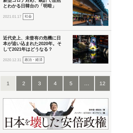
新型コロナ対応、統計で歴然
とわかる日韓台の「明暗」
社会
2021.01.17
近代史上、未曾有の危機に日
本が追い込まれた2020年。そ
して2021年はどうなる？
政治・経済
2020.12.31
1
2
3
4
5
…
12