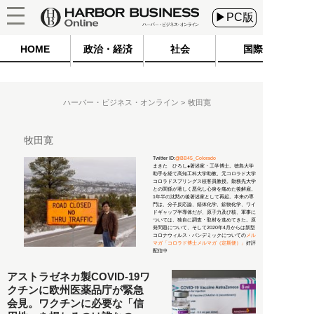
▶PC版
HOME
政治・経済
社会
国際
ハーバー・ビジネス・オンライン
牧田寛
牧田寛
Twitter ID:
@BB45_Colorado
まきた ひろし●著述家・工学博士。徳島大学
助手を経て高知工科大学助教、元コロラド大学
コロラドスプリングス校客員教授。勤務先大学
との関係が著しく悪化し心身を痛めた後解雇。
1年半の沈黙の後著述家として再起。本来の専
門は、分子反応論、錯体化学、鉱物化学、ワイ
ドギャップ半導体だが、原子力及び核、軍事に
ついては、独自に調査・取材を進めてきた。原
発問題について、そして2020年4月からは新型
コロナウィルス・パンデミックについての
メル
マガ「コロラド博士メルマガ（定期便）」
好評
配信中
アストラゼネカ製COVID-19ワ
クチンに欧州医薬品庁が緊急
会見。ワクチンに必要な「信