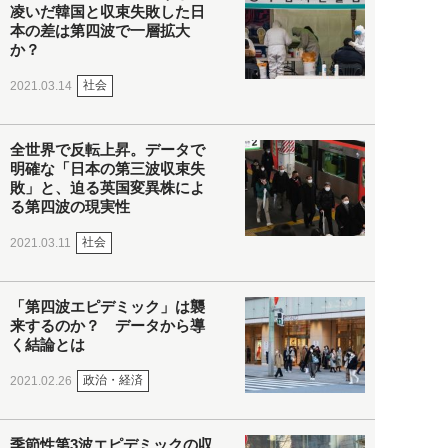
凌いだ韓国と収束失敗した日
本の差は第四波で一層拡大
か？
社会
2021.03.14
全世界で反転上昇。データで
明確な「日本の第三波収束失
敗」と、迫る英国変異株によ
る第四波の現実性
社会
2021.03.11
「第四波エピデミック」は襲
来するのか？ データから導
く結論とは
政治・経済
2021.02.26
季節性第3波エピデミックの収