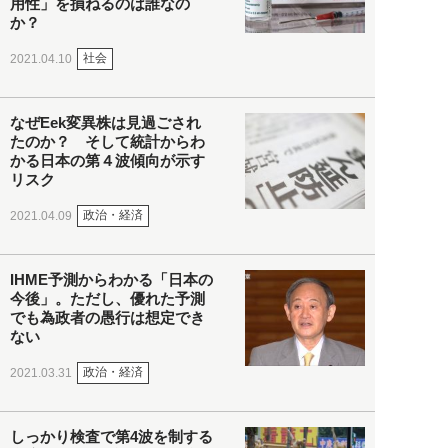
用性」を損ねるのは誰なの
か？
社会
2021.04.10
なぜEek変異株は見過ごされ
たのか？ そして統計からわ
かる日本の第４波傾向が示す
リスク
政治・経済
2021.04.09
IHME予測からわかる「日本の
今後」。ただし、優れた予測
でも為政者の愚行は想定でき
ない
政治・経済
2021.03.31
しっかり検査で第4波を制する