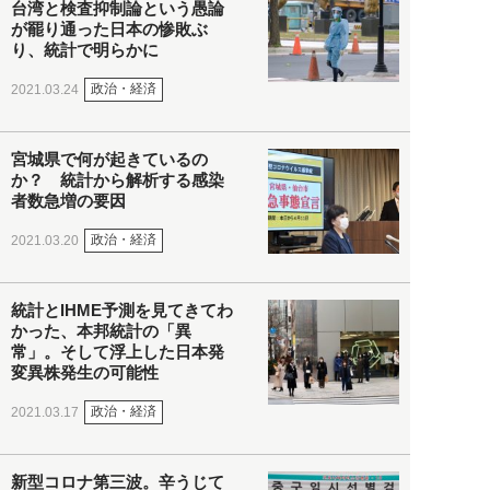
台湾と検査抑制論という愚論
が罷り通った日本の惨敗ぶ
り、統計で明らかに
政治・経済
2021.03.24
宮城県で何が起きているの
か？ 統計から解析する感染
者数急増の要因
政治・経済
2021.03.20
統計とIHME予測を見てきてわ
かった、本邦統計の「異
常」。そして浮上した日本発
変異株発生の可能性
政治・経済
2021.03.17
新型コロナ第三波。辛うじて