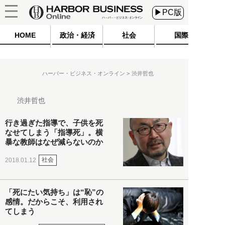
▶PC版
HOME
政治・経済
社会
国際
ハーバー・ビジネス・オンライン
渋井哲也
渋井哲也
行き過ぎた指導で、子供を死
なせてしまう「指導死」。横
暴な教師はなぜ減らないのか
社会
2018.01.12
「死にたい気持ち」は“恥”の
感情。だからこそ、利用され
てしまう