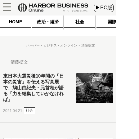
▶PC版
HOME
政治・経済
社会
国際
ハーバー・ビジネス・オンライン
清藤拡文
清藤拡文
東日本大震災後10年間の「日
本の災害」を伝える写真展
で、鳩山由紀夫・元首相が語
る「力を結集していかなけれ
ば」
社会
2021.04.21