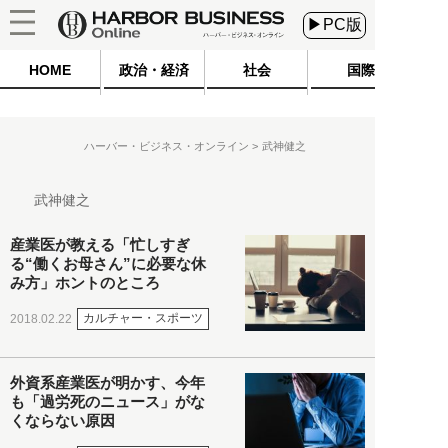
▶PC版
HOME
政治・経済
社会
国際
ハーバー・ビジネス・オンライン
武神健之
武神健之
産業医が教える「忙しすぎ
る“働くお母さん”に必要な休
み方」ホントのところ
カルチャー・スポーツ
2018.02.22
外資系産業医が明かす、今年
も「過労死のニュース」がな
くならない原因