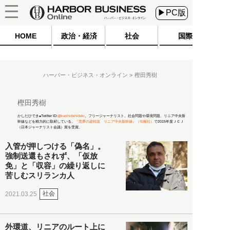
▶PC版
HOME
政治・経済
社会
国際
ハーバー・ビジネス・オンライン
樫田秀樹
樫田秀樹
かしだひでき●Twitter ID:
@kashidahideki
。フリージャーナリスト。社会問題や環境問題、リニア中央新
幹線などを精力的に取材している。
『悪夢の超特急 リニア中央新幹線』（旬報社）
で2015年度ＪＣＪ
（日本ジャーナリスト会議）賞を受賞。
入管が押しつける「偽名」。
強制送還もされず、「仮放
免」と「収容」の繰り返しに
苦しむスリランカ人
社会
2021.03.25
外環道、リニアのルート上に