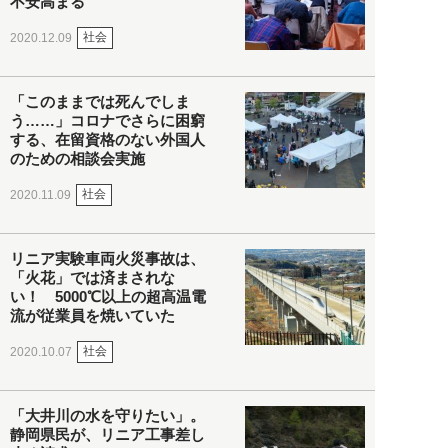
不安高まる
社会
2020.12.09
「このままでは死んでしま
う……」コロナでさらに困窮
する、在留資格のない外国人
のための相談会実施
社会
2020.11.09
リニア実験車両火災事故は、
「火花」では済まされな
い！ 5000℃以上の超高温電
流が従業員を焼いていた
社会
2020.10.07
「大井川の水を守りたい」。
静岡県民が、リニア工事差し