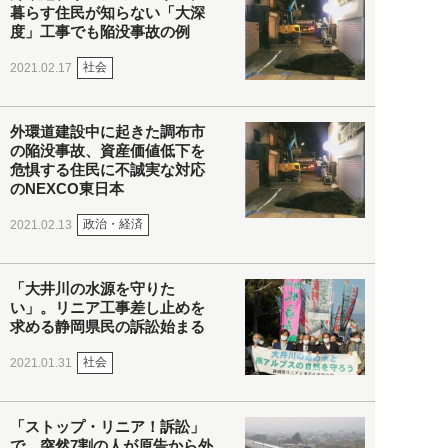
暮らす住民が知らない「大深
度」工事でも陥没事故の例
社会
2021.02.17
外環道建設中に起きた調布市
の陥没事故、資産価値低下を
危惧する住民に不誠実な対応
のNEXCO東日本
政治・経済
2021.02.13
「大井川の水源を守りた
い」。リニア工事差し止めを
求める静岡県民の訴訟始まる
社会
2021.01.31
「ストップ・リニア！訴訟」
で、突然7割の人が原告から外