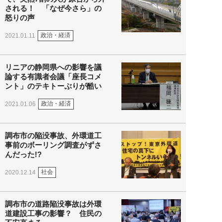
される！ 「なぜ今さら」の
怒りの声
政治・経済
2021.01.11
リニアの静岡県への影響を議
論する有識者会議「座長コメ
ント」のテキトーぶりが酷い
政治・経済
2021.01.06
調布市の陥没事故、外環道工
事前のボーリング調査がずさ
んだった!?
社会
2020.12.14
調布市の道路陥没事故は外環
道建設工事の影響？ 住民の