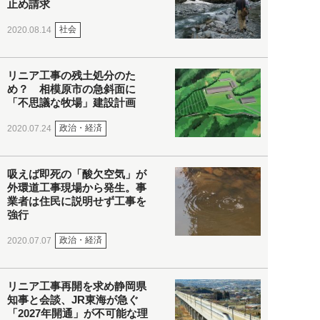
止め請求
社会
2020.08.14
リニア工事の残土処分のた
め？ 相模原市の急斜面に
「不思議な牧場」建設計画
政治・経済
2020.07.24
吸えば即死の「酸欠空気」が
外環道工事現場から発生。事
業者は住民に説明せず工事を
強行
政治・経済
2020.07.07
リニア工事再開を求め静岡県
知事と会談、JR東海が急ぐ
「2027年開通」が不可能な理