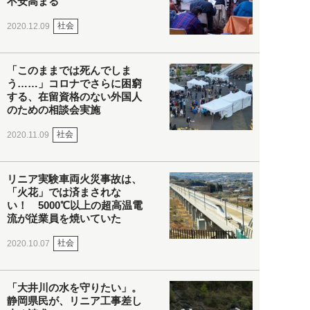
不安高まる
社会
2020.12.09
「このままでは死んでしま
う……」コロナでさらに困窮
する、在留資格のない外国人
のための相談会実施
社会
2020.11.09
リニア実験車両火災事故は、
「火花」では済まされな
い！ 5000℃以上の超高温電
流が従業員を焼いていた
社会
2020.10.07
「大井川の水を守りたい」。
静岡県民が、リニア工事差し