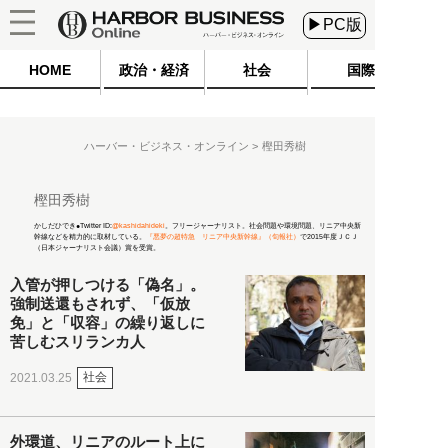
▶PC版
HOME
政治・経済
社会
国際
ハーバー・ビジネス・オンライン
樫田秀樹
樫田秀樹
かしだひでき●Twitter ID:
@kashidahideki
。フリージャーナリスト。社会問題や環境問題、リニア中央新
幹線などを精力的に取材している。
『悪夢の超特急 リニア中央新幹線』（旬報社）
で2015年度ＪＣＪ
（日本ジャーナリスト会議）賞を受賞。
入管が押しつける「偽名」。
強制送還もされず、「仮放
免」と「収容」の繰り返しに
苦しむスリランカ人
社会
2021.03.25
外環道、リニアのルート上に