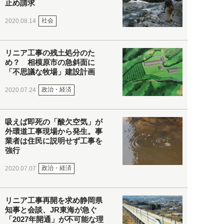
止め請求
社会
2020.08.14
リニア工事の残土処分のた
め？ 相模原市の急斜面に
「不思議な牧場」建設計画
政治・経済
2020.07.24
吸えば即死の「酸欠空気」が
外環道工事現場から発生。事
業者は住民に説明せず工事を
強行
政治・経済
2020.07.07
リニア工事再開を求め静岡県
知事と会談、JR東海が急ぐ
「2027年開通」が不可能な理