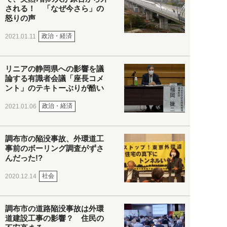
される！ 「なぜ今さら」の
怒りの声
政治・経済
2021.01.11
リニアの静岡県への影響を議
論する有識者会議「座長コメ
ント」のテキトーぶりが酷い
政治・経済
2021.01.06
調布市の陥没事故、外環道工
事前のボーリング調査がずさ
んだった!?
社会
2020.12.14
調布市の道路陥没事故は外環
道建設工事の影響？ 住民の