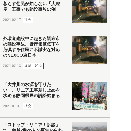
暮らす住民が知らない「大深
度」工事でも陥没事故の例
社会
2021.02.17
外環道建設中に起きた調布市
の陥没事故、資産価値低下を
危惧する住民に不誠実な対応
のNEXCO東日本
政治・経済
2021.02.13
「大井川の水源を守りた
い」。リニア工事差し止めを
求める静岡県民の訴訟始まる
社会
2021.01.31
「ストップ・リニア！訴訟」
で、突然7割の人が原告から外