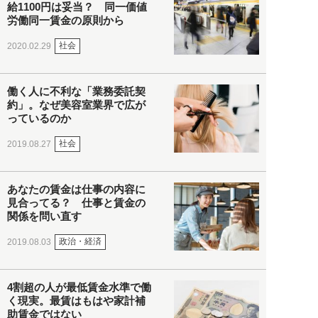
給1100円は妥当？ 同一価値
労働同一賃金の原則から
社会
2020.02.29
働く人に不利な「業務委託契
約」。なぜ美容室業界で広が
っているのか
社会
2019.08.27
あなたの賃金は仕事の内容に
見合ってる？ 仕事と賃金の
関係を問い直す
政治・経済
2019.08.03
4割超の人が最低賃金水準で働
く現実。最賃はもはや家計補
助賃金ではない