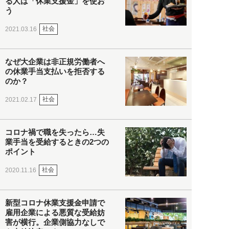
る人は「休業支援金」を使お
う
社会
2021.03.16
なぜ大企業は非正規労働者へ
の休業手当支払いを拒否する
のか？
社会
2021.02.17
コロナ禍で職を失ったら…失
業手当を受給するときの2つの
ポイント
社会
2020.11.16
新型コロナ休業支援金申請で
雇用企業による悪質な受給妨
害が横行。企業側協力なしで