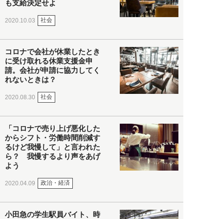
も支給決定せよ
社会
2020.10.03
コロナで会社が休業したとき
に受け取れる休業支援金申
請。会社が申請に協力してく
れないときは？
社会
2020.08.30
「コロナで売り上げ悪化した
からシフト・労働時間削減す
るけど我慢して」と言われた
ら？ 我慢するより声をあげ
よう
政治・経済
2020.04.09
小田急の学生駅員バイト、時