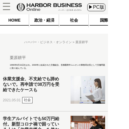
▶PC版
HOME
政治・経済
社会
国際
ハーバー・ビジネス・オンライン
栗原耕平
栗原耕平
1995年8月15日生まれ。2000年に結成された労働組合、首都圏青年ユニオンの事務局次長として労働問題
に取り組んでいる。
休業支援金、不支給でも諦め
ないで。再申請で38万円を受
給できたケースも
社会
2021.05.01
学生アルバイトでも50万円給
付。新型コロナ禍で困ってい