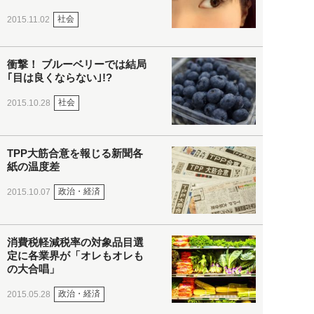
社会
2015.11.02
衝撃！ ブルーベリーでは結局
｢目は良くならない｣!?
社会
2015.10.28
TPP大筋合意を報じる新聞各
紙の温度差
政治・経済
2015.10.07
消費税軽減税率の対象品目選
定に各業界が「オレもオレも
の大合唱」
政治・経済
2015.05.28