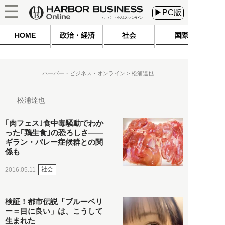
▶PC版
HOME
政治・経済
社会
国際
ハーバー・ビジネス・オンライン
松浦達也
松浦達也
｢肉フェス｣食中毒騒動でわか
った｢鶏生食｣の恐ろしさ――
ギラン・バレー症候群との関
係も
社会
2016.05.11
検証！都市伝説「ブルーベリ
ー＝目に良い」は、こうして
生まれた