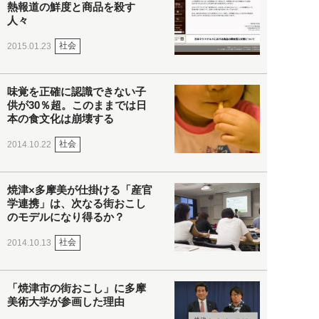
熱報道の鮮度と商品を殺す
人々
社会
2015.01.23
味覚を正確に認識できない子
供が30％超。このままでは日
本の食文化は崩壊する
社会
2014.10.22
焼津×多摩美が仕掛ける「産官
学連携」は、次なる街おこし
のモデルになり得るか？
社会
2014.10.13
「焼津市の街おこし」に多摩
美術大学が参画した理由