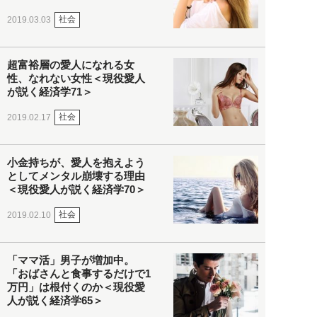
社会
2019.03.03
超富裕層の愛人になれる女
性、なれない女性＜現役愛人
が説く経済学71＞
社会
2019.02.17
小金持ちが、愛人を抱えよう
としてメンタル崩壊する理由
＜現役愛人が説く経済学70＞
社会
2019.02.10
「ママ活」男子が増加中。
「おばさんと食事するだけで1
万円」は根付くのか＜現役愛
人が説く経済学65＞