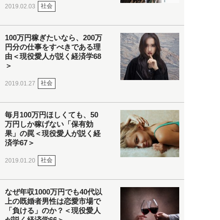
社会
2019.02.03
100万円稼ぎたいなら、200万
円分の仕事をすべきである理
由＜現役愛人が説く経済学68
＞
社会
2019.01.27
毎月100万円ほしくても、50
万円しか稼げない「保有効
果」の罠＜現役愛人が説く経
済学67＞
社会
2019.01.20
なぜ年収1000万円でも40代以
上の既婚者男性は恋愛市場で
「負ける」のか？＜現役愛人
が説く経済学66＞