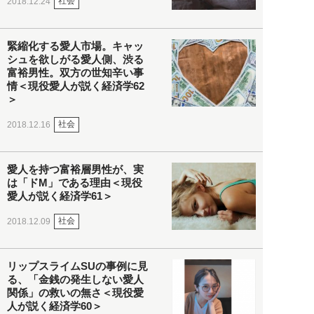
社会
2018.12.24
緊縮化する愛人市場。キャッ
シュを欲しがる愛人側、渋る
富裕男性。双方の世知辛い事
情＜現役愛人が説く経済学62
＞
社会
2018.12.16
愛人を持つ富裕層男性が、実
は「ドM」である理由＜現役
愛人が説く経済学61＞
社会
2018.12.09
リップスライムSUの事例に見
る、「金銭の発生しない愛人
関係」の救いの無さ＜現役愛
人が説く経済学60＞