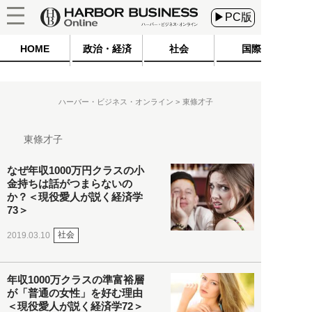
▶PC版
HOME
政治・経済
社会
国際
ハーバー・ビジネス・オンライン
東條才子
東條才子
なぜ年収1000万円クラスの小
金持ちは話がつまらないの
か？＜現役愛人が説く経済学
73＞
社会
2019.03.10
年収1000万クラスの準富裕層
が「普通の女性」を好む理由
＜現役愛人が説く経済学72＞