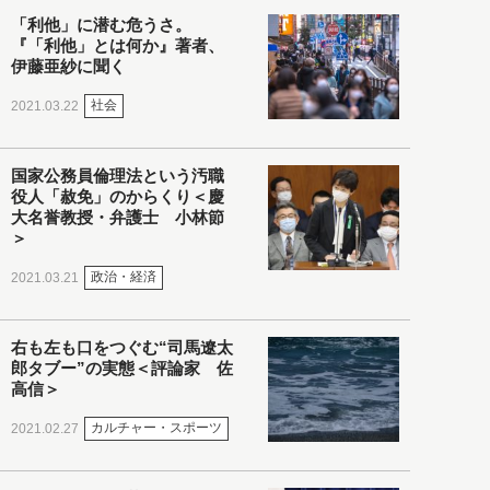
「利他」に潜む危うさ。
『「利他」とは何か』著者、
伊藤亜紗に聞く
社会
2021.03.22
国家公務員倫理法という汚職
役人「赦免」のからくり＜慶
大名誉教授・弁護士 小林節
＞
政治・経済
2021.03.21
右も左も口をつぐむ“司馬遼太
郎タブー”の実態＜評論家 佐
高信＞
カルチャー・スポーツ
2021.02.27