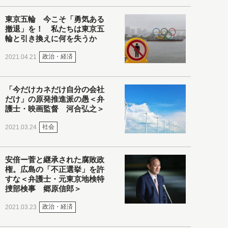
東京五輪 今こそ「勇気ある
撤退」を！ 私たちは東京五
輪と引き換えに何を失うか
政治・経済
2021.04.21
「今だけカネだけ自分の会社
だけ」の原発推進派の愚＜弁
護士・映画監督 河合弘之＞
社会
2021.03.24
安倍ー菅と継承された腐敗政
権。広島の「不正選挙」を許
すな＜弁護士・元東京地検特
捜部検事 郷原信郎＞
政治・経済
2021.03.23