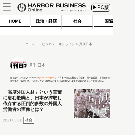
▶PC版
HOME
政治・経済
社会
国際
ハーバー・ビジネス・オンライン
月刊日本
月刊日本
げっかんにっぽん●Twitter ID=
@GekkanNippon
。「日本の自立と再生を目指す、闘う言論誌」を標榜する
保守系オピニオン誌。「左右」という偏狭な枠組みに囚われない硬派な論調とスタンスで知られる。
「高度外国人材」という言葉
に潜む欺瞞と、日本が搾取し
依存する圧倒的多数の外国人
労働者の実像とは？
社会
2021.05.01