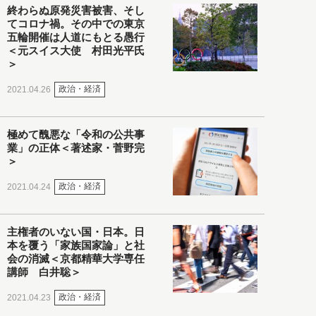
終わらぬ原発災害被害、そし
てコロナ禍。その中での東京
五輪開催は人道にもとる愚行
＜元スイス大使 村田光平氏
＞
政治・経済
2021.04.26
極めて醜悪な「令和の公共事
業」の正体＜著述家・菅野完
＞
政治・経済
2021.04.24
主権者のいない国・日本。日
本を覆う「家族国家論」と社
会の消滅＜京都精華大学専任
講師 白井聡＞
政治・経済
2021.04.23