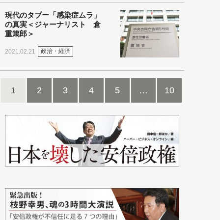
現代のタブー「感染症ムラ」
の真実＜ジャーナリスト 倉
重篤郎＞
政治・経済
2021.02.21
1
2
3
4
5
…
10