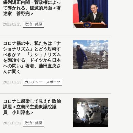
歯列矯正内閣・菅政権によっ
て導かれる、破滅的局面＜著
述家 菅野完＞
政治・経済
2021.02.25
コロナ禍の中、私たちは「ナ
ショナリズム」とどう対峙す
べきか？ 『ナショナリズム
を陶冶する ドイツから日本
への問い』著者、藤田直央さ
んに聞く
カルチャー・スポーツ
2021.02.23
コロナに感染して見えた政治
課題＜立憲民主党衆議院議
員 小川淳也＞
政治・経済
2021.02.22