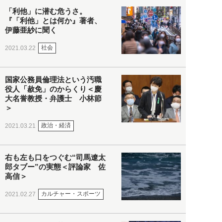
「利他」に潜む危うさ。
『「利他」とは何か』著者、
伊藤亜紗に聞く
社会
2021.03.22
国家公務員倫理法という汚職
役人「赦免」のからくり＜慶
大名誉教授・弁護士 小林節
＞
政治・経済
2021.03.21
右も左も口をつぐむ“司馬遼太
郎タブー”の実態＜評論家 佐
高信＞
カルチャー・スポーツ
2021.02.27