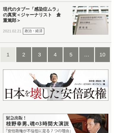
現代のタブー「感染症ムラ」
の真実＜ジャーナリスト 倉
重篤郎＞
政治・経済
2021.02.21
1
2
3
4
5
…
10