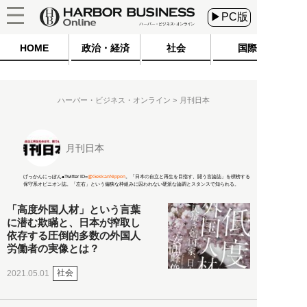
▶PC版
HOME
政治・経済
社会
国際
ハーバー・ビジネス・オンライン
月刊日本
月刊日本
げっかんにっぽん●Twitter ID=
@GekkanNippon
。「日本の自立と再生を目指す、闘う言論誌」を標榜する
保守系オピニオン誌。「左右」という偏狭な枠組みに囚われない硬派な論調とスタンスで知られる。
「高度外国人材」という言葉
に潜む欺瞞と、日本が搾取し
依存する圧倒的多数の外国人
労働者の実像とは？
社会
2021.05.01