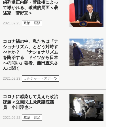
歯列矯正内閣・菅政権によっ
て導かれる、破滅的局面＜著
述家 菅野完＞
政治・経済
2021.02.25
コロナ禍の中、私たちは「ナ
ショナリズム」とどう対峙す
べきか？ 『ナショナリズム
を陶冶する ドイツから日本
への問い』著者、藤田直央さ
んに聞く
カルチャー・スポーツ
2021.02.23
コロナに感染して見えた政治
課題＜立憲民主党衆議院議
員 小川淳也＞
政治・経済
2021.02.22