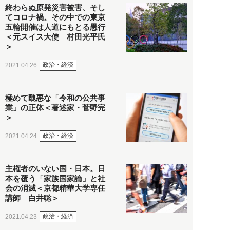
終わらぬ原発災害被害、そし
てコロナ禍。その中での東京
五輪開催は人道にもとる愚行
＜元スイス大使 村田光平氏
＞
政治・経済
2021.04.26
極めて醜悪な「令和の公共事
業」の正体＜著述家・菅野完
＞
政治・経済
2021.04.24
主権者のいない国・日本。日
本を覆う「家族国家論」と社
会の消滅＜京都精華大学専任
講師 白井聡＞
政治・経済
2021.04.23