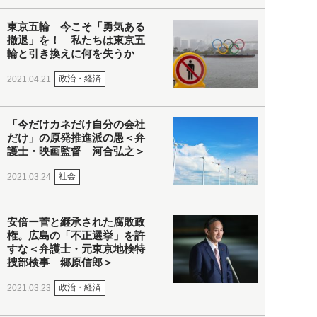
東京五輪 今こそ「勇気ある
撤退」を！ 私たちは東京五
輪と引き換えに何を失うか
政治・経済
2021.04.21
「今だけカネだけ自分の会社
だけ」の原発推進派の愚＜弁
護士・映画監督 河合弘之＞
社会
2021.03.24
安倍ー菅と継承された腐敗政
権。広島の「不正選挙」を許
すな＜弁護士・元東京地検特
捜部検事 郷原信郎＞
政治・経済
2021.03.23