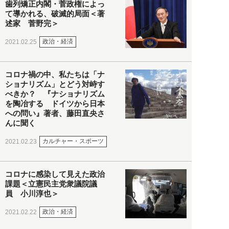
歯列矯正内閣・菅政権によっ
て導かれる、破滅的局面＜著
述家 菅野完＞
政治・経済
2021.02.25
コロナ禍の中、私たちは「ナ
ショナリズム」とどう対峙す
べきか？ 『ナショナリズム
を陶冶する ドイツから日本
への問い』著者、藤田直央さ
んに聞く
カルチャー・スポーツ
2021.02.23
コロナに感染して見えた政治
課題＜立憲民主党衆議院議
員 小川淳也＞
政治・経済
2021.02.22