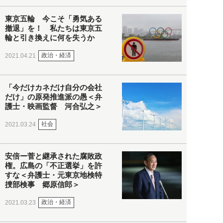
東京五輪 今こそ「勇気ある
撤退」を！ 私たちは東京五
輪と引き換えに何を失うか
政治・経済
2021.04.21
「今だけカネだけ自分の会社
だけ」の原発推進派の愚＜弁
護士・映画監督 河合弘之＞
社会
2021.03.24
安倍ー菅と継承された腐敗政
権。広島の「不正選挙」を許
すな＜弁護士・元東京地検特
捜部検事 郷原信郎＞
政治・経済
2021.03.23