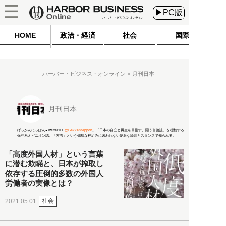
▶PC版
HOME
政治・経済
社会
国際
ハーバー・ビジネス・オンライン
月刊日本
月刊日本
げっかんにっぽん●Twitter ID=
@GekkanNippon
。「日本の自立と再生を目指す、闘う言論誌」を標榜する
保守系オピニオン誌。「左右」という偏狭な枠組みに囚われない硬派な論調とスタンスで知られる。
「高度外国人材」という言葉
に潜む欺瞞と、日本が搾取し
依存する圧倒的多数の外国人
労働者の実像とは？
社会
2021.05.01