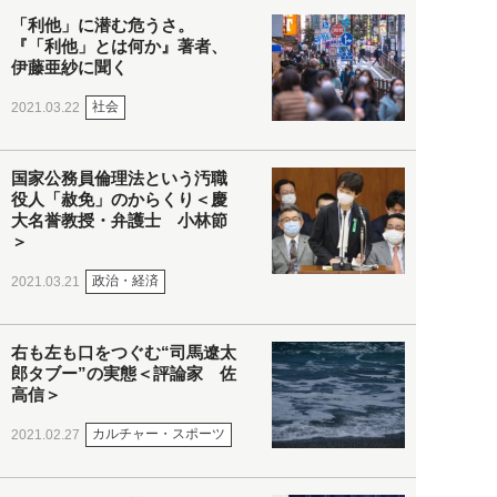
「利他」に潜む危うさ。
『「利他」とは何か』著者、
伊藤亜紗に聞く
社会
2021.03.22
国家公務員倫理法という汚職
役人「赦免」のからくり＜慶
大名誉教授・弁護士 小林節
＞
政治・経済
2021.03.21
右も左も口をつぐむ“司馬遼太
郎タブー”の実態＜評論家 佐
高信＞
カルチャー・スポーツ
2021.02.27