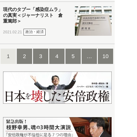
現代のタブー「感染症ムラ」
の真実＜ジャーナリスト 倉
重篤郎＞
政治・経済
2021.02.21
1
2
3
4
5
…
10