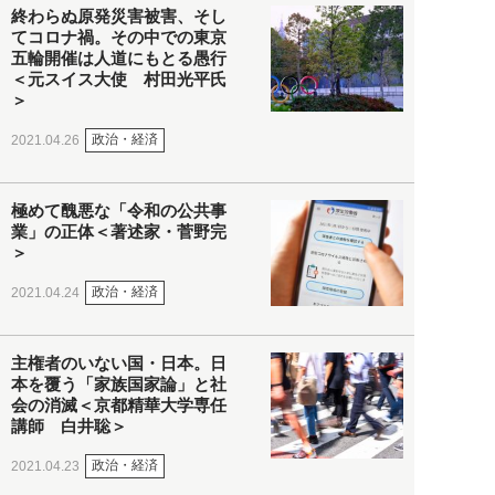
終わらぬ原発災害被害、そし
てコロナ禍。その中での東京
五輪開催は人道にもとる愚行
＜元スイス大使 村田光平氏
＞
政治・経済
2021.04.26
極めて醜悪な「令和の公共事
業」の正体＜著述家・菅野完
＞
政治・経済
2021.04.24
主権者のいない国・日本。日
本を覆う「家族国家論」と社
会の消滅＜京都精華大学専任
講師 白井聡＞
政治・経済
2021.04.23