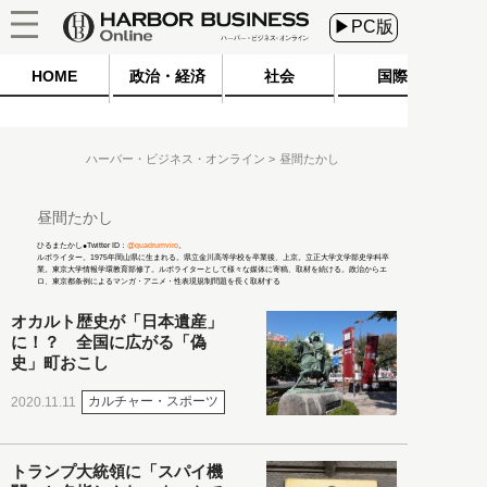
▶PC版
HOME
政治・経済
社会
国際
ハーバー・ビジネス・オンライン
昼間たかし
昼間たかし
ひるまたかし●Twitter ID：
@quadrumviro
。
ルポライター。1975年岡山県に生まれる。県立金川高等学校を卒業後、上京。立正大学文学部史学科卒
業。東京大学情報学環教育部修了。ルポライターとして様々な媒体に寄稿、取材を続ける。政治からエ
ロ、東京都条例によるマンガ・アニメ・性表現規制問題を長く取材する
オカルト歴史が「日本遺産」
に！？ 全国に広がる「偽
史」町おこし
カルチャー・スポーツ
2020.11.11
トランプ大統領に「スパイ機