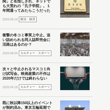
関」と名指しされ、ネットで
も大荒れの「孔子学院」。１
年間通ってみたらこうだった
政治・経済
2020.08.19
衝撃の冬コミ事実上中止。追
い詰められる同人誌即売会に
活路はあるのか？
カルチャー・スポーツ
2020.08.04
次々と中止されるマスコミ向
け試写会。映画産業の不作は
2020年だけでは終わらない
カルチャー・スポーツ
2020.04.16
既に秋以降150以上のイベント
が契約済み。東京五輪延期で