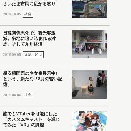
さいたま市民に広がる怒り
社会
2019.10.05
日韓関係悪化で、観光客激
減。窮地に追い込まれる対
馬、そして九州経済
政治・経済
2019.09.05
慰安婦問題の少女像展示中止
という、新たな「8月の昏い記
憶」
社会
2019.08.04
誰でもVTuberを可能にした
「カスタムキャスト」を通じ
てみた「VR」の課題