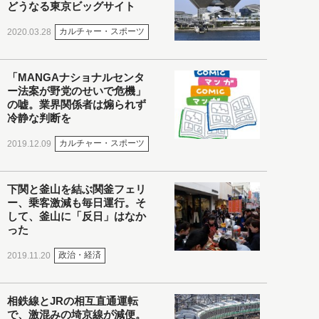
どうなる東京ビッグサイト
カルチャー・スポーツ
2020.03.28
「MANGAナショナルセンタ
ー法案が野党のせいで危機」
の嘘。業界関係者は煽られず
冷静な判断を
カルチャー・スポーツ
2019.12.09
下関と釜山を結ぶ関釜フェリ
ー、乗客激減も毎日運行。そ
して、釜山に「反日」はなか
った
政治・経済
2019.11.20
相鉄線とJRの相互直通運転
で、激混みの埼京線が減便。