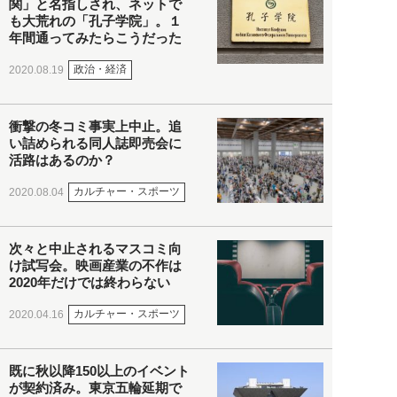
関」と名指しされ、ネットで
も大荒れの「孔子学院」。１
年間通ってみたらこうだった
政治・経済
2020.08.19
衝撃の冬コミ事実上中止。追
い詰められる同人誌即売会に
活路はあるのか？
カルチャー・スポーツ
2020.08.04
次々と中止されるマスコミ向
け試写会。映画産業の不作は
2020年だけでは終わらない
カルチャー・スポーツ
2020.04.16
既に秋以降150以上のイベント
が契約済み。東京五輪延期で