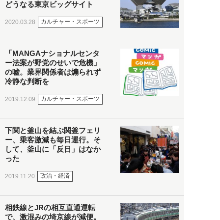
どうなる東京ビッグサイト
カルチャー・スポーツ
2020.03.28
「MANGAナショナルセンタ
ー法案が野党のせいで危機」
の嘘。業界関係者は煽られず
冷静な判断を
カルチャー・スポーツ
2019.12.09
下関と釜山を結ぶ関釜フェリ
ー、乗客激減も毎日運行。そ
して、釜山に「反日」はなか
った
政治・経済
2019.11.20
相鉄線とJRの相互直通運転
で、激混みの埼京線が減便。