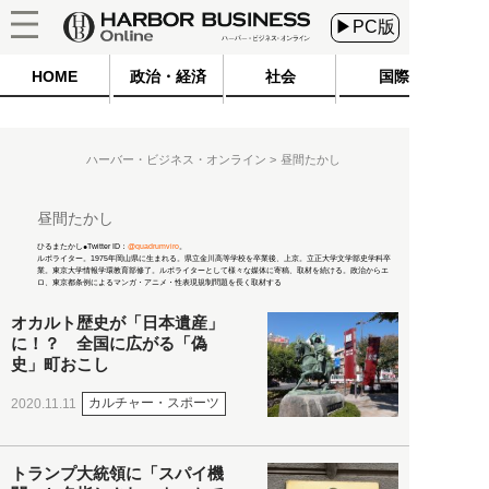
▶PC版
HOME
政治・経済
社会
国際
ハーバー・ビジネス・オンライン
昼間たかし
昼間たかし
ひるまたかし●Twitter ID：
@quadrumviro
。
ルポライター。1975年岡山県に生まれる。県立金川高等学校を卒業後、上京。立正大学文学部史学科卒
業。東京大学情報学環教育部修了。ルポライターとして様々な媒体に寄稿、取材を続ける。政治からエ
ロ、東京都条例によるマンガ・アニメ・性表現規制問題を長く取材する
オカルト歴史が「日本遺産」
に！？ 全国に広がる「偽
史」町おこし
カルチャー・スポーツ
2020.11.11
トランプ大統領に「スパイ機