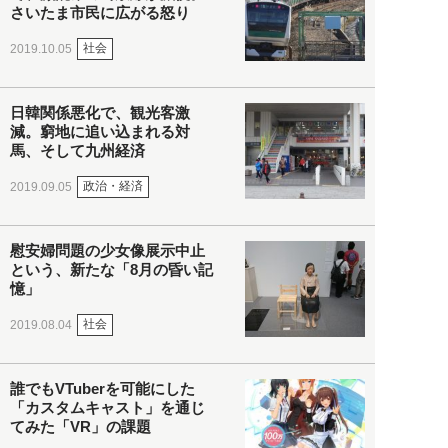
さいたま市民に広がる怒り
社会
2019.10.05
日韓関係悪化で、観光客激
減。窮地に追い込まれる対
馬、そして九州経済
政治・経済
2019.09.05
慰安婦問題の少女像展示中止
という、新たな「8月の昏い記
憶」
社会
2019.08.04
誰でもVTuberを可能にした
「カスタムキャスト」を通じ
てみた「VR」の課題