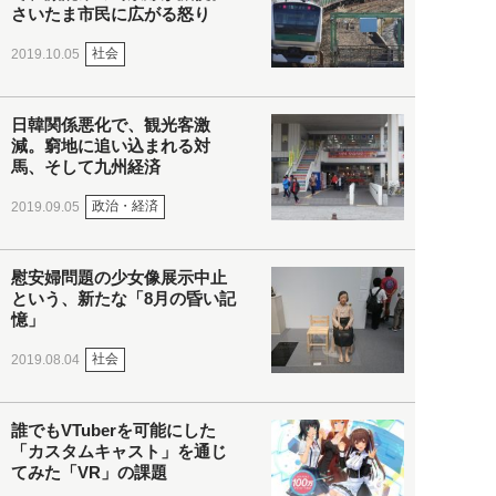
さいたま市民に広がる怒り
社会
2019.10.05
日韓関係悪化で、観光客激
減。窮地に追い込まれる対
馬、そして九州経済
政治・経済
2019.09.05
慰安婦問題の少女像展示中止
という、新たな「8月の昏い記
憶」
社会
2019.08.04
誰でもVTuberを可能にした
「カスタムキャスト」を通じ
てみた「VR」の課題