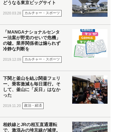
どうなる東京ビッグサイト
カルチャー・スポーツ
2020.03.28
「MANGAナショナルセンタ
ー法案が野党のせいで危機」
の嘘。業界関係者は煽られず
冷静な判断を
カルチャー・スポーツ
2019.12.09
下関と釜山を結ぶ関釜フェリ
ー、乗客激減も毎日運行。そ
して、釜山に「反日」はなか
った
政治・経済
2019.11.20
相鉄線とJRの相互直通運転
で、激混みの埼京線が減便。