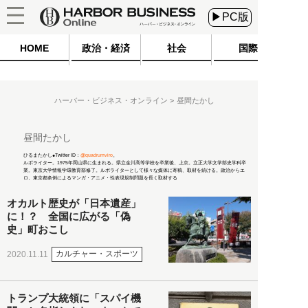
▶PC版
HOME
政治・経済
社会
国際
ハーバー・ビジネス・オンライン
昼間たかし
昼間たかし
ひるまたかし●Twitter ID：
@quadrumviro
。
ルポライター。1975年岡山県に生まれる。県立金川高等学校を卒業後、上京。立正大学文学部史学科卒
業。東京大学情報学環教育部修了。ルポライターとして様々な媒体に寄稿、取材を続ける。政治からエ
ロ、東京都条例によるマンガ・アニメ・性表現規制問題を長く取材する
オカルト歴史が「日本遺産」
に！？ 全国に広がる「偽
史」町おこし
カルチャー・スポーツ
2020.11.11
トランプ大統領に「スパイ機