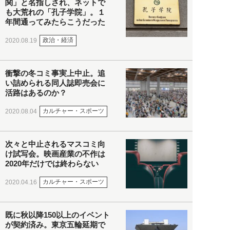
関」と名指しされ、ネットで
も大荒れの「孔子学院」。１
年間通ってみたらこうだった
政治・経済
2020.08.19
衝撃の冬コミ事実上中止。追
い詰められる同人誌即売会に
活路はあるのか？
カルチャー・スポーツ
2020.08.04
次々と中止されるマスコミ向
け試写会。映画産業の不作は
2020年だけでは終わらない
カルチャー・スポーツ
2020.04.16
既に秋以降150以上のイベント
が契約済み。東京五輪延期で