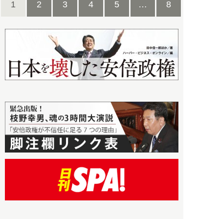
1
2
3
4
5
…
8