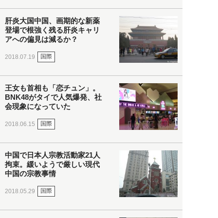
肝炎大国中国、画期的な新薬
登場で根強く残る肝炎キャリ
アへの偏見は減るか？
国際
2018.07.19
王女も首相も「恋チュン」。
BNK48がタイで人気爆発、社
会現象になっていた
国際
2018.06.15
中国で日本人宗教活動家21人
拘束。緩いようで厳しい現代
中国の宗教事情
国際
2018.05.29