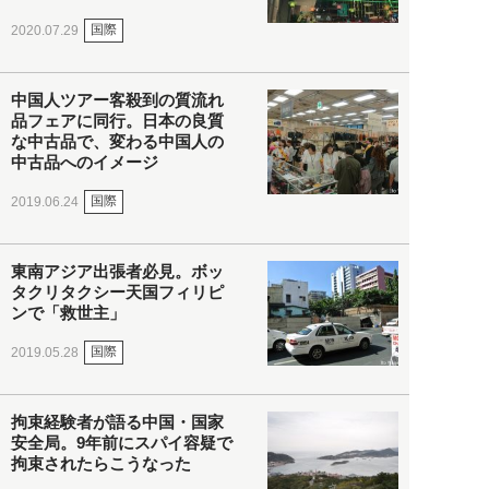
国際
2020.07.29
中国人ツアー客殺到の質流れ
品フェアに同行。日本の良質
な中古品で、変わる中国人の
中古品へのイメージ
国際
2019.06.24
東南アジア出張者必見。ボッ
タクリタクシー天国フィリピ
ンで「救世主」
国際
2019.05.28
拘束経験者が語る中国・国家
安全局。9年前にスパイ容疑で
拘束されたらこうなった