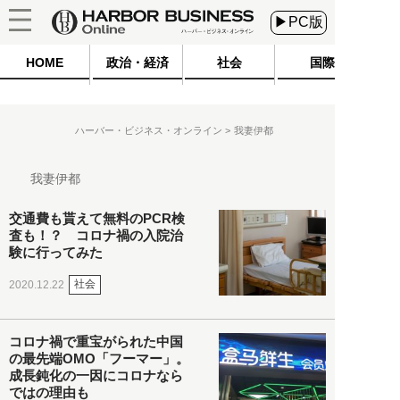
▶PC版
HOME
政治・経済
社会
国際
ハーバー・ビジネス・オンライン
我妻伊都
我妻伊都
交通費も貰えて無料のPCR検
査も！？ コロナ禍の入院治
験に行ってみた
社会
2020.12.22
コロナ禍で重宝がられた中国
の最先端OMO「フーマー」。
成長鈍化の一因にコロナなら
ではの理由も