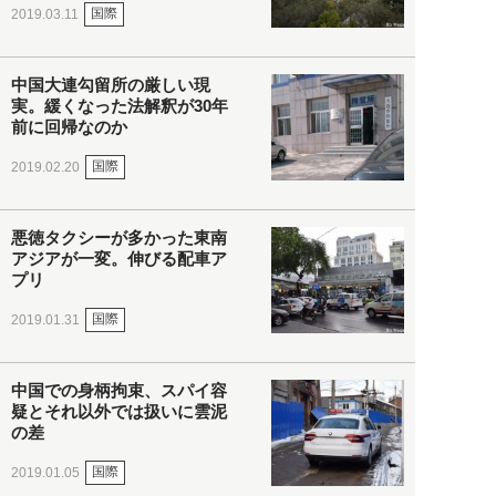
国際
2019.03.11
中国大連勾留所の厳しい現
実。緩くなった法解釈が30年
前に回帰なのか
国際
2019.02.20
悪徳タクシーが多かった東南
アジアが一変。伸びる配車ア
プリ
国際
2019.01.31
中国での身柄拘束、スパイ容
疑とそれ以外では扱いに雲泥
の差
国際
2019.01.05