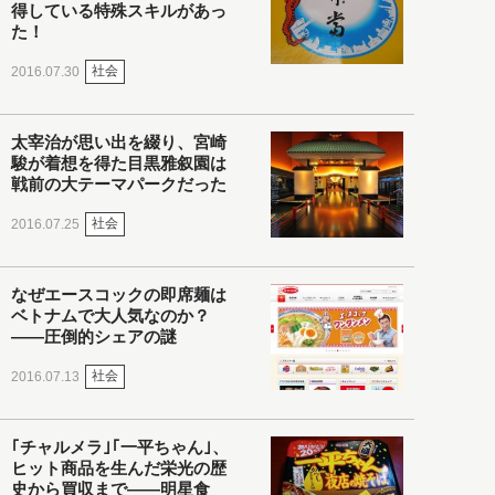
得している特殊スキルがあっ
た！
社会
2016.07.30
太宰治が思い出を綴り、宮崎
駿が着想を得た目黒雅叙園は
戦前の大テーマパークだった
社会
2016.07.25
なぜエースコックの即席麺は
ベトナムで大人気なのか？
――圧倒的シェアの謎
社会
2016.07.13
｢チャルメラ｣｢一平ちゃん｣、
ヒット商品を生んだ栄光の歴
史から買収まで――明星食