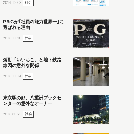
社会
2016.12.03
P＆Gが｢社員の能力世界一｣に
選ばれる理由
社会
2016.11.26
焼酎「いいちこ」と地下鉄路
線図の意外な関係
社会
2016.11.14
東京駅の顔、八重洲ブックセ
ンターの意外なオーナー
社会
2016.08.23