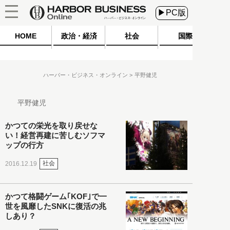
▶PC版
HOME
政治・経済
社会
国際
ハーバー・ビジネス・オンライン
平野健児
平野健児
かつての栄光を取り戻せな
い！経営再建に苦しむソフマ
ップの行方
社会
2016.12.19
かつて格闘ゲーム｢KOF｣で一
世を風靡したSNKに復活の兆
しあり？