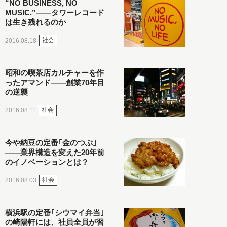
“NO BUSINESS, NO
MUSIC.”――タワーレコード
は生き残れるのか
社会
2016.08.18
昭和の喫茶店カルチャーを作
ったアマンド――創業70年目
の逆襲
社会
2016.08.11
今や納豆の定番｢金のつぶ｣
――業界構造を変えた20年前
のイノベーションとは？
社会
2016.08.03
横浜駅の定番｢シウマイ弁当｣
の崎陽軒には、社員全員が習