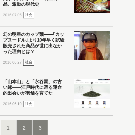
品、激動の現代史
社会
2016.07.05
幻の明星のカップ麺――｢カッ
プヌードル｣より10年早く試験
販売された商品が世に出なか
った理由とは？
社会
2016.06.27
「山本山」と「永谷園」の古
い縁――江戸時代に遡る運命
的出会いが老舗を育てた
社会
2016.06.19
1
2
3