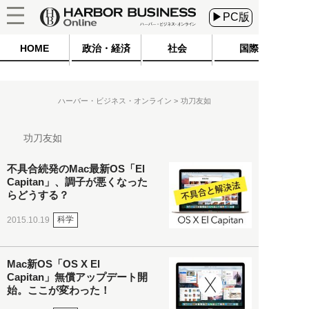
▶PC版
HOME
政治・経済
社会
国際
ハーバー・ビジネス・オンライン
功刀友如
功刀友如
不具合続発のMac最新OS「El
Capitan」、調子が悪くなった
らどうする？
科学
2015.10.19
Mac新OS「OS X El
Capitan」無償アップデート開
始。ここが変わった！