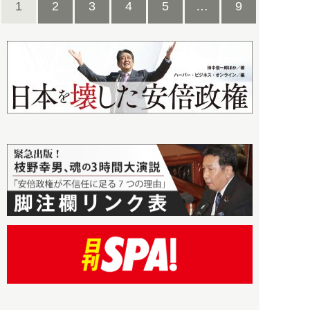
1
2
3
4
5
…
9