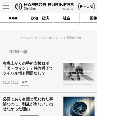
▶PC版
HOME
政治・経済
社会
国際
ハーバー・ビジネス・オンライン
丹羽唯一朗
丹羽唯一朗
右肩上がりの手術支援ロボ
「ダ・ヴィンチ」特許満了で
ライバル増も問題なし？
科学
2018.09.19
必要であり有望と思われた事
業なのに、利益が出ない、出
せなかった理由