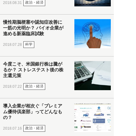
政治・経済
2018.08.31
慢性期脳梗塞や認知症改善に
一筋の光明か？ バイオ企業が
進める新薬臨床試験
科学
2018.07.28
今度こそ、米国銀行株は騰が
るか？ ストレステスト後の株
主還元策
政治・経済
2018.07.22
導入企業が相次ぐ「プレミア
ム優待倶楽部」ってどんなも
の？
政治・経済
2018.07.16