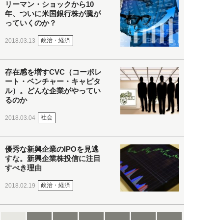
リーマン・ショックから10
年、ついに米国銀行株が騰が
っていくのか？
政治・経済
2018.03.13
存在感を増すCVC（コーポレ
ート・ベンチャー・キャピタ
ル）。どんな企業がやってい
るのか
社会
2018.03.04
優秀な新興企業のIPOを見逃
すな。新興企業株投信に注目
すべき理由
政治・経済
2018.02.19