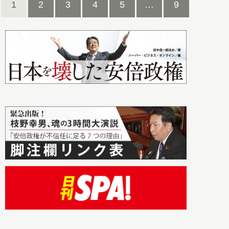
1
2
3
4
5
…
9