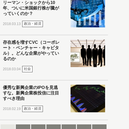
リーマン・ショックから10
年、ついに米国銀行株が騰が
っていくのか？
政治・経済
2018.03.13
存在感を増すCVC（コーポレ
ート・ベンチャー・キャピタ
ル）。どんな企業がやってい
るのか
社会
2018.03.04
優秀な新興企業のIPOを見逃
すな。新興企業株投信に注目
すべき理由
政治・経済
2018.02.19