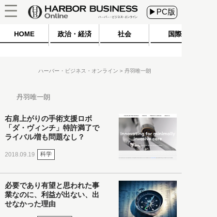
▶PC版
HOME
政治・経済
社会
国際
ハーバー・ビジネス・オンライン
丹羽唯一朗
丹羽唯一朗
右肩上がりの手術支援ロボ
「ダ・ヴィンチ」特許満了で
ライバル増も問題なし？
科学
2018.09.19
必要であり有望と思われた事
業なのに、利益が出ない、出
せなかった理由