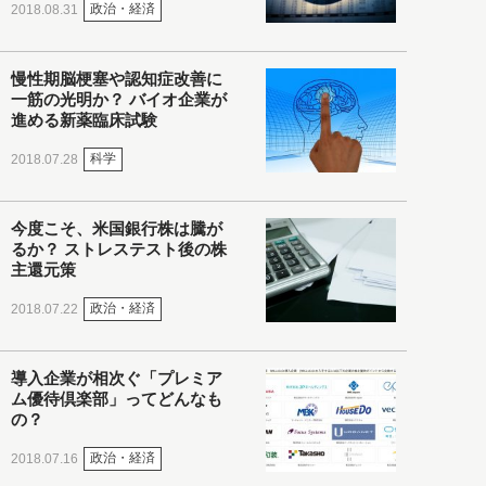
政治・経済
2018.08.31
慢性期脳梗塞や認知症改善に
一筋の光明か？ バイオ企業が
進める新薬臨床試験
科学
2018.07.28
今度こそ、米国銀行株は騰が
るか？ ストレステスト後の株
主還元策
政治・経済
2018.07.22
導入企業が相次ぐ「プレミア
ム優待倶楽部」ってどんなも
の？
政治・経済
2018.07.16