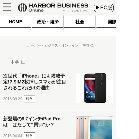
▶PC版
HOME
政治・経済
社会
国際
ハーバー・ビジネス・オンライン
中谷 仁
中谷 仁
次世代「iPhone」にも搭載予
定!? SIM2枚挿しスマホが注目
されるこれだけの理由
科学
2016.09.29
新登場の9.7インチiPad Pro
は、はたして“買い”か？
科学
2016.04.04