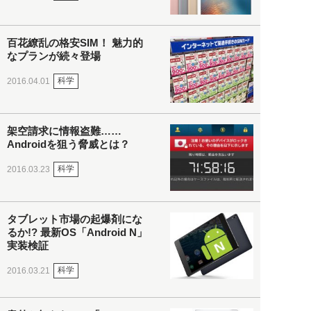
百花繚乱の格安SIM！ 魅力的
なプランが続々登場
科学
2016.04.01
架空請求に情報盗難……
Androidを狙う脅威とは？
科学
2016.03.23
タブレット市場の起爆剤にな
るか!? 最新OS「Android N」
実装検証
科学
2016.03.21