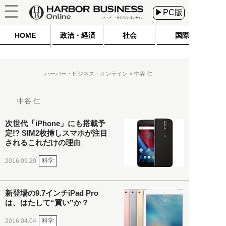
▶PC版
HOME
政治・経済
社会
国際
ハーバー・ビジネス・オンライン
中谷 仁
中谷 仁
次世代「iPhone」にも搭載予
定!? SIM2枚挿しスマホが注目
されるこれだけの理由
科学
2016.09.29
新登場の9.7インチiPad Pro
は、はたして“買い”か？
科学
2016.04.04