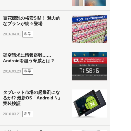
百花繚乱の格安SIM！ 魅力的
なプランが続々登場
科学
2016.04.01
架空請求に情報盗難……
Androidを狙う脅威とは？
科学
2016.03.23
タブレット市場の起爆剤にな
るか!? 最新OS「Android N」
実装検証
科学
2016.03.21