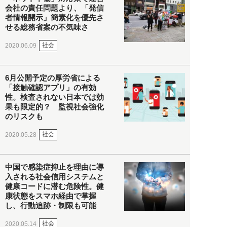
会社の責任問題より、「発信
者情報開示」簡素化を優先さ
せる総務省案の不気味さ
社会
2020.06.09
6月公開予定の厚労省による
「接触確認アプリ」の有効
性。検査されない日本では効
果も限定的？ 監視社会強化
のリスクも
社会
2020.05.28
中国で感染症抑止を理由に導
入される社会信用システムと
健康コードに潜む危険性。健
康状態をスマホ経由で掌握
し、行動追跡・制限も可能
社会
2020.05.14