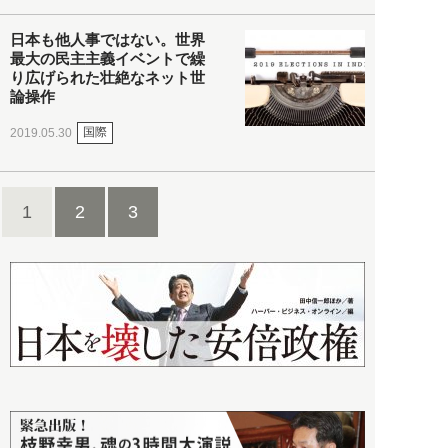
日本も他人事ではない。世界
最大の民主主義イベントで繰
り広げられた壮絶なネット世
論操作
国際
2019.05.30
1
2
3