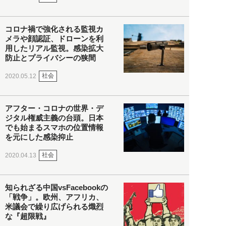
コロナ禍で強化される監視カ
メラや顔認証、ドローンを利
用したリアル監視。感染拡大
防止とプライバシーの狭間
社会
2020.05.12
アフター・コロナの世界・デ
ジタル権威主義の台頭。日本
でも始まるスマホの位置情報
を元にした感染抑止
社会
2020.04.13
知られざる中国vsFacebookの
「戦争」。欧州、アフリカ、
米議会で繰り広げられる熾烈
な『超限戦』