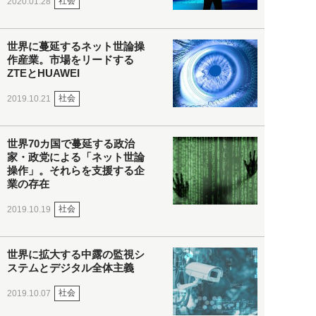
社会
2020.01.28
世界に蔓延するネット世論操
作産業。市場をリードする
ZTEとHUAWEI
社会
2019.10.21
世界70カ国で蔓延する政治
家・政党による「ネット世論
操作」。それらを支援する企
業の存在
社会
2019.10.19
世界に拡大する中露の監視シ
ステムとデジタル全体主義
社会
2019.10.07