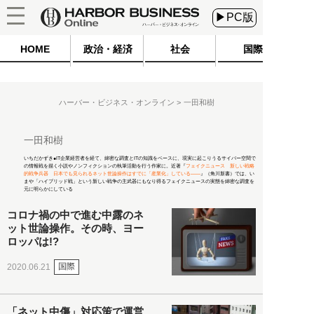
▶PC版
HOME
政治・経済
社会
国際
ハーバー・ビジネス・オンライン
一田和樹
一田和樹
いちだかずき●IT企業経営者を経て、綿密な調査とITの知識をベースに、現実に起こりうるサイバー空間で
の情報戦を描く小説やノンフィクションの執筆活動を行う作家に。近著『
フェイクニュース 新しい戦略
的戦争兵器 日本でも見られるネット世論操作はすでに「産業化」している――
』（角川新書）では、い
まや「ハイブリッド戦」という新しい戦争の主武器にもなり得るフェイクニュースの実態を綿密な調査を
元に明らかにしている
コロナ禍の中で進む中露のネ
ット世論操作。その時、ヨー
ロッパは!?
国際
2020.06.21
「ネット中傷」対応策で運営