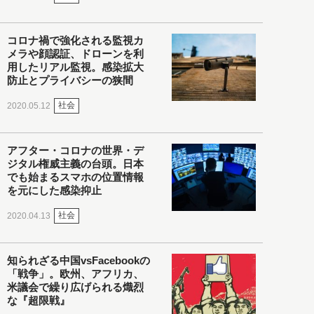
コロナ禍で強化される監視カ
メラや顔認証、ドローンを利
用したリアル監視。感染拡大
防止とプライバシーの狭間
社会
2020.05.12
アフター・コロナの世界・デ
ジタル権威主義の台頭。日本
でも始まるスマホの位置情報
を元にした感染抑止
社会
2020.04.13
知られざる中国vsFacebookの
「戦争」。欧州、アフリカ、
米議会で繰り広げられる熾烈
な『超限戦』