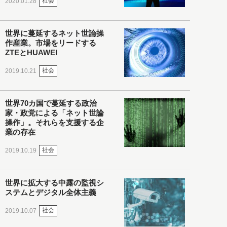
社会
2020.01.28
世界に蔓延するネット世論操
作産業。市場をリードする
ZTEとHUAWEI
社会
2019.10.21
世界70カ国で蔓延する政治
家・政党による「ネット世論
操作」。それらを支援する企
業の存在
社会
2019.10.19
世界に拡大する中露の監視シ
ステムとデジタル全体主義
社会
2019.10.07