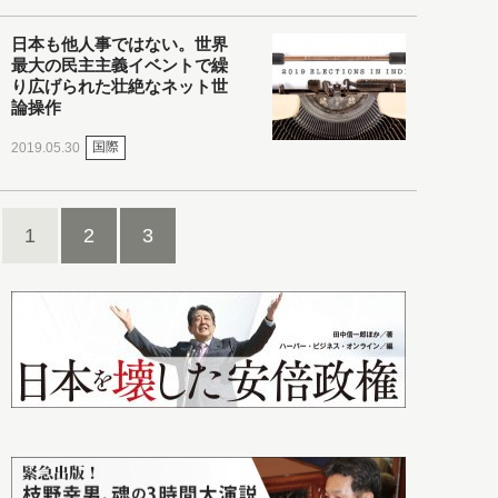
日本も他人事ではない。世界
最大の民主主義イベントで繰
り広げられた壮絶なネット世
論操作
国際
2019.05.30
1
2
3