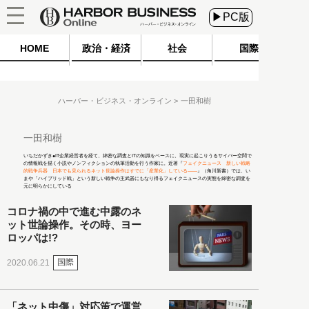
▶PC版
HOME
政治・経済
社会
国際
ハーバー・ビジネス・オンライン
一田和樹
一田和樹
いちだかずき●IT企業経営者を経て、綿密な調査とITの知識をベースに、現実に起こりうるサイバー空間で
の情報戦を描く小説やノンフィクションの執筆活動を行う作家に。近著『
フェイクニュース 新しい戦略
的戦争兵器 日本でも見られるネット世論操作はすでに「産業化」している――
』（角川新書）では、い
まや「ハイブリッド戦」という新しい戦争の主武器にもなり得るフェイクニュースの実態を綿密な調査を
元に明らかにしている
コロナ禍の中で進む中露のネ
ット世論操作。その時、ヨー
ロッパは!?
国際
2020.06.21
「ネット中傷」対応策で運営