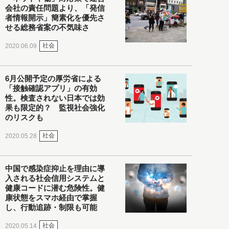
会社の責任問題より、「発信
者情報開示」簡素化を優先さ
せる総務省案の不気味さ
社会
2020.06.09
6月公開予定の厚労省による
「接触確認アプリ」の有効
性。検査されない日本では効
果も限定的？ 監視社会強化
のリスクも
社会
2020.05.28
中国で感染症抑止を理由に導
入される社会信用システムと
健康コードに潜む危険性。健
康状態をスマホ経由で掌握
し、行動追跡・制限も可能
社会
2020.05.14