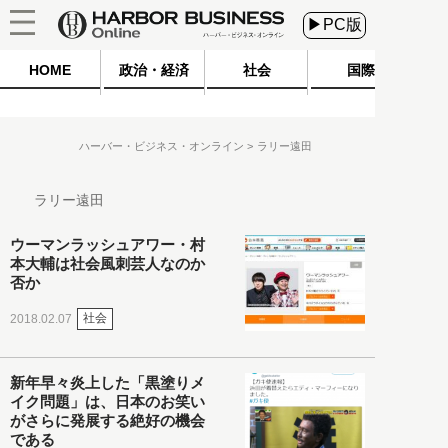
▶PC版
HOME
政治・経済
社会
国際
ハーバー・ビジネス・オンライン
ラリー遠田
ラリー遠田
ウーマンラッシュアワー・村
本大輔は社会風刺芸人なのか
否か
社会
2018.02.07
新年早々炎上した「黒塗りメ
イク問題」は、日本のお笑い
がさらに発展する絶好の機会
である