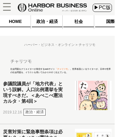
▶PC版
HOME
政治・経済
社会
国際
ハーバー・ビジネス・オンライン
チャリツモ
チャリツモ
社会問題をクリエイターが発信するwebサイト
「チャリツモ」
。世界各国にいるライターが、日本や世界
の社会問題を、イラストを用いてわかりやすく伝えている。
参議院議員が「地方代表」と
いう誤解。人口比例選挙を実
現すべきだ。＜あべこべ憲法
カルタ・第4回＞
政治・経済
2019.12.16
災害対策に緊急事態条項は必