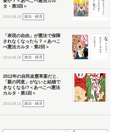
要か？＜あべこべ憲法カル
タ・第3回＞
政治・経済
2019.09.10
「表現の自由」が憲法で保障
されなくなったら？＜あべこ
べ憲法カルタ・第2回＞
政治・経済
2019.08.26
2012年の自民改憲草案だと、
「親の同意」がないと結婚で
きなくなる!?＜あべこべ憲法
カルタ・第1回＞
政治・経済
2019.08.15