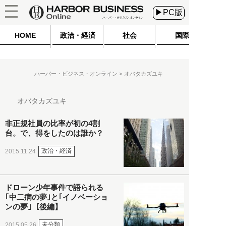
▶PC版
HOME
政治・経済
社会
国際
ハーバー・ビジネス・オンライン
オバタカズユキ
オバタカズユキ
非正規社員の比率が初の4割
台。で、得をしたのは誰か？
政治・経済
2015.11.24
ドローン少年事件で語られる
｢中二病の夢｣と｢イノベーショ
ンの夢｣【後編】
未分類
2015.05.26