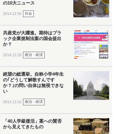
の10大ニュース
社会
2014.12.30
共産党が大躍進。期待はブラ
ック企業規制法案の国会提出
か？
政治・経済
2014.12.20
絶望の総選挙。自称小学4年生
の｢どうして解散すんです
か？｣の問い自体は無視できな
い
政治・経済
2014.12.02
「40人学級復活」案への賛否
から見えてきたもの