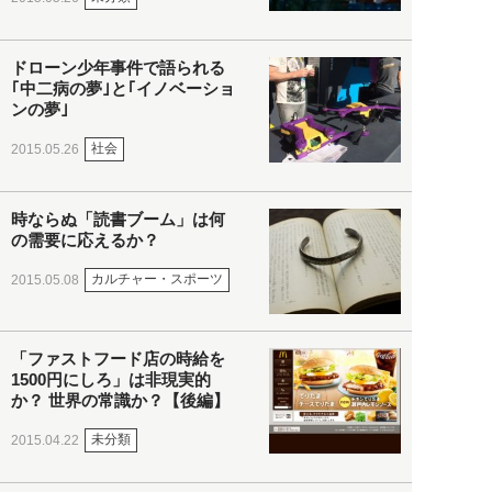
ドローン少年事件で語られる
｢中二病の夢｣と｢イノベーショ
ンの夢｣
社会
2015.05.26
時ならぬ「読書ブーム」は何
の需要に応えるか？
カルチャー・スポーツ
2015.05.08
「ファストフード店の時給を
1500円にしろ」は非現実的
か？ 世界の常識か？【後編】
未分類
2015.04.22