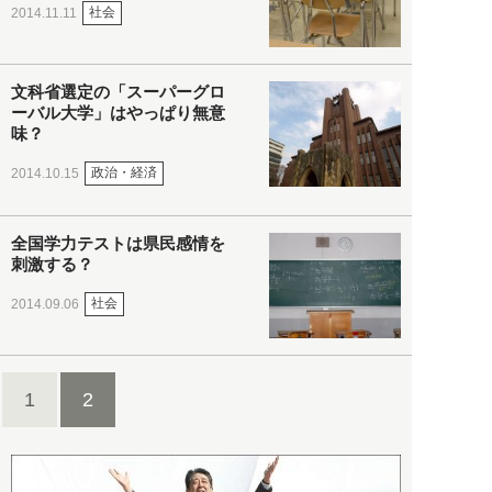
社会
2014.11.11
文科省選定の「スーパーグロ
ーバル大学」はやっぱり無意
味？
政治・経済
2014.10.15
全国学力テストは県民感情を
刺激する？
社会
2014.09.06
1
2