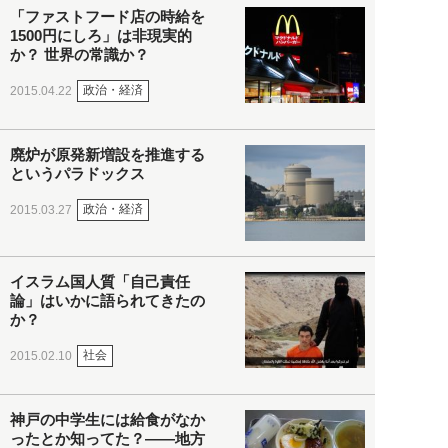
「ファストフード店の時給を
1500円にしろ」は非現実的
か？ 世界の常識か？
政治・経済
2015.04.22
廃炉が原発新増設を推進する
というパラドックス
政治・経済
2015.03.27
イスラム国人質「自己責任
論」はいかに語られてきたの
か？
社会
2015.02.10
神戸の中学生には給食がなか
ったとか知ってた？――地方