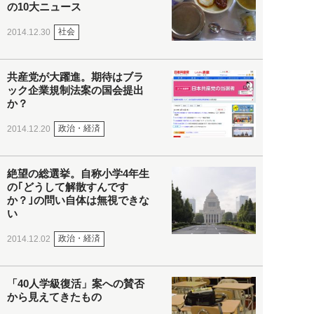
の10大ニュース
社会
2014.12.30
共産党が大躍進。期待はブラ
ック企業規制法案の国会提出
か？
政治・経済
2014.12.20
絶望の総選挙。自称小学4年生
の｢どうして解散すんです
か？｣の問い自体は無視できな
い
政治・経済
2014.12.02
「40人学級復活」案への賛否
から見えてきたもの