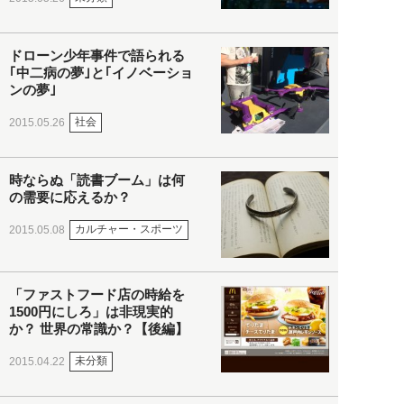
ドローン少年事件で語られる
｢中二病の夢｣と｢イノベーショ
ンの夢｣
社会
2015.05.26
時ならぬ「読書ブーム」は何
の需要に応えるか？
カルチャー・スポーツ
2015.05.08
「ファストフード店の時給を
1500円にしろ」は非現実的
か？ 世界の常識か？【後編】
未分類
2015.04.22