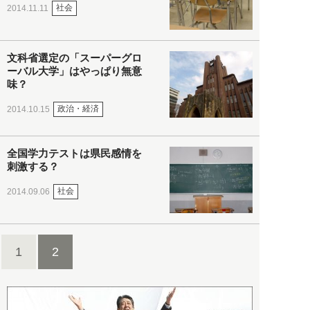
社会
2014.11.11
文科省選定の「スーパーグロ
ーバル大学」はやっぱり無意
味？
政治・経済
2014.10.15
全国学力テストは県民感情を
刺激する？
社会
2014.09.06
1
2