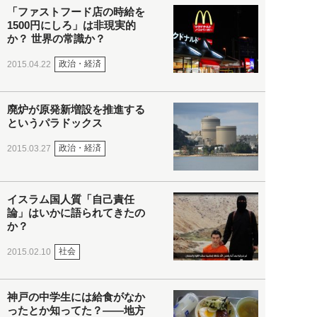
「ファストフード店の時給を
1500円にしろ」は非現実的
か？ 世界の常識か？
政治・経済
2015.04.22
廃炉が原発新増設を推進する
というパラドックス
政治・経済
2015.03.27
イスラム国人質「自己責任
論」はいかに語られてきたの
か？
社会
2015.02.10
神戸の中学生には給食がなか
ったとか知ってた？――地方