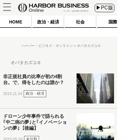
▶PC版
HOME
政治・経済
社会
国際
ハーバー・ビジネス・オンライン
オバタカズユキ
オバタカズユキ
非正規社員の比率が初の4割
台。で、得をしたのは誰か？
政治・経済
2015.11.24
ドローン少年事件で語られる
｢中二病の夢｣と｢イノベーショ
ンの夢｣【後編】
未分類
2015.05.26