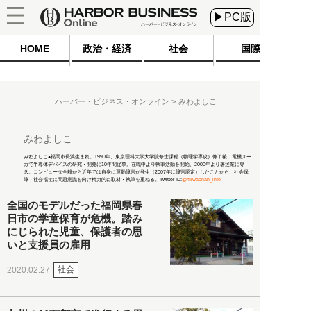
▶PC版
HOME
政治・経済
社会
国際
ハーバー・ビジネス・オンライン
みわよしこ
みわよしこ
みわよしこ●福岡市長浜生まれ。1990年、東京理科大学大学院修士課程（物理学専攻）修了後、電機メー
カで半導体デバイスの研究・開発に10年間従事。在職中より執筆活動を開始、2000年より著述業に専
念。コンピュータ全般から近年では自身に運動障害が発生（2007年に障害認定）したことから、社会保
障・社会福祉に問題意識を向け精力的に取材・執筆を重ねる。Twitter ID:
@miwachan_info
全国のモデルだった福岡県春
日市の学童保育が危機。踏み
にじられた児童、保護者の思
いと支援員の雇用
社会
2020.02.27