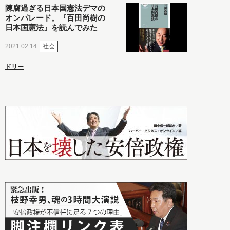
陳腐過ぎる日本国憲法デマの
オンパレード。『百田尚樹の
日本国憲法』を読んでみた
社会
2021.02.14
ドリー