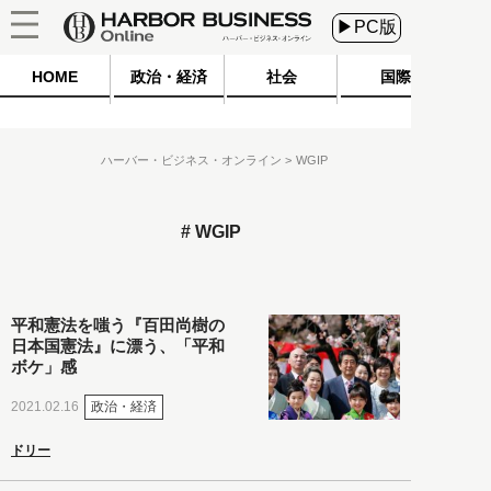
▶PC版
HOME
政治・経済
社会
国際
ハーバー・ビジネス・オンライン
WGIP
WGIP
平和憲法を嗤う『百田尚樹の
日本国憲法』に漂う、「平和
ボケ」感
政治・経済
2021.02.16
ドリー