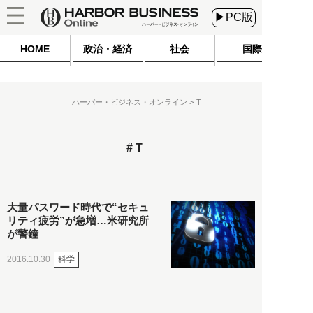
▶PC版
HOME
政治・経済
社会
国際
ハーバー・ビジネス・オンライン
T
T
大量パスワード時代で“セキュ
リティ疲労”が急増…米研究所
が警鐘
科学
2016.10.30