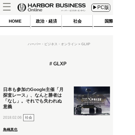
▶PC版
HOME
政治・経済
社会
国際
ハーバー・ビジネス・オンライン
GLXP
GLXP
日本も参加のGoogle主催「月
探査レース」、なんと勝者は
「なし」。それでも失われぬ
意義
社会
2018.02.06
鳥嶋真也