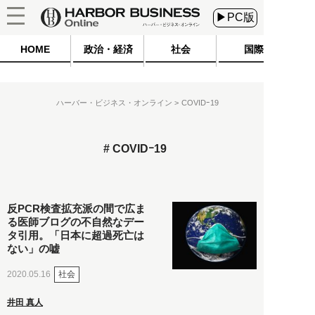
▶PC版
HOME
政治・経済
社会
国際
ハーバー・ビジネス・オンライン
COVIDｰ19
COVIDｰ19
反PCR検査拡充派の間で広ま
る医師ブログの不自然なデー
タ引用。「日本に超過死亡は
ない」の嘘
社会
2020.05.16
井田 真人